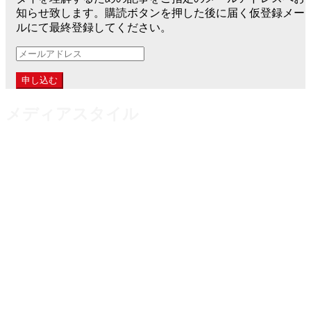
知らせ致します。購読ボタンを押した後に届く仮登録メー
ルにて最終登録してください。
メ
ー
ル
ア
メディアスタイル
ド
レ
ス
日本語版ANNGLE（アングル）は、現在のタイ事情をリア
ルに発信し、より身近に海外思考を意識させるために運営し
ているウェブマガジンです。
世界のあらゆる人種がドンムアン国際空港を行き来し、東南
アジアでも常にインターナショナルな環境で変化を遂げるバ
ンコク。海に囲まれた日本では経験できない、陸続きの国境
が存在する国での独特の思考や文化背景などを日々生々しく
お伝えしております。
当サイトと並行し、日本好きタイ人同士が昨今の日本をリア
ルに届け合うタイ語版ANNGLEも同時運営。日タイ企業、