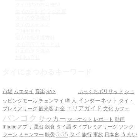
タイ国内の教育機関
タイのテレビ ラジオ局
タイの交通機関
タイのメディア
ご利用規約
個人情報保護方針
タイ語広告サービス
訂正箇所を連絡
お問い合せ
タイにまつわるキーワード
話題
市場
ムエタイ
音楽
SNS
ふっくらボリサット
ショ
人
インターネット
ッピングモール
チェンマイ
噂
タイ・
エリアガイド
プレミアリーグ
観光客
お金
文化
カフェ
バンコク
サッカー
マーケット
レポート
動画
iPhone
アプリ
屋台
飲食
タイ語
タイプレミアリーグ
ソンク
5.55
タイ
うまい
ラーン
ミャンマー
映像
旅行
事故
日本食