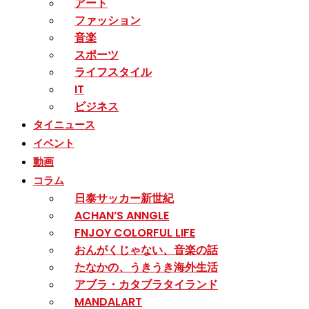
アート
ファッション
音楽
スポーツ
ライフスタイル
IT
ビジネス
タイニュース
イベント
動画
コラム
日泰サッカー新世紀
ACHAN’S ANNGLE
FNJOY COLORFUL LIFE
おんがくじゃない、音楽の話
たなかの、うきうき海外生活
アブラ・カタブラタイランド
MANDALART