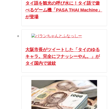
タイ語を観光の呼び水に！タイ語で遊
べるゲーム機「PASA THAI Machine」
が登場
大阪市長がツイートした「タイのゆる
キャラ。完全にフナッシーやん。」が
タイ国内で波紋