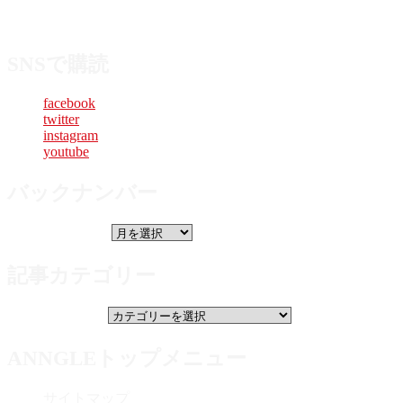
両国の自治体とともに、約50万人のタイ人購読者へ向け、多
角的なデジタル文化交流を行っております。
SNSで購読
facebook
twitter
instagram
youtube
バックナンバー
バックナンバー
記事カテゴリー
記事カテゴリー
ANNGLEトップメニュー
サイトマップ