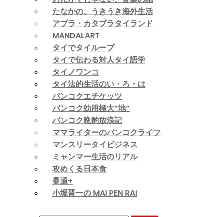
たなかの、うきうき海外生活
アブラ・カタブラタイランド
MANDALART
タイでタイループ
タイで伝わる対人タイ語学
タイノワンコ
タイ法的生活のい・ろ・は
バンコクエチケッツ
バンコク効用極大”地”
バンコク晩酌放浪記
ママライターのバンコクライフ
マンスリータイビジネス
ミャンマー生活のリアル
攻めくる日本食
曼通+
小堀晋一の MAI PEN RAI
Search