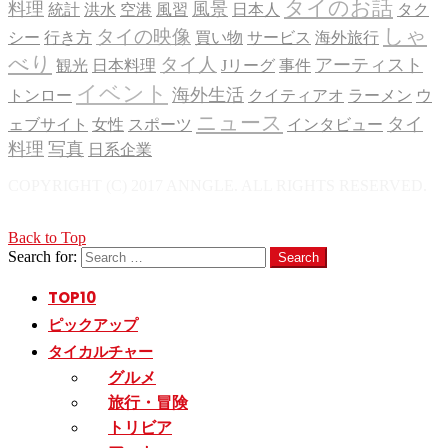
タイのお話
料理
風景
統計
洪水
空港
風習
日本人
タク
しゃ
タイの映像
シー
行き方
買い物
サービス
海外旅行
べり
タイ人
アーティスト
観光
日本料理
Jリーグ
事件
イベント
海外生活
トンロー
クイティアオ
ラーメン
ウ
ニュース
タイ
ェブサイト
女性
スポーツ
インタビュー
料理
写真
日系企業
COPYRIGHT (C) 2017 ANNGLE. ALL RIGHTS RESERVED.
Back to Top
Search for:
Search
TOP
10
ピックアップ
タイカルチャー
グルメ
旅行・冒険
トリビア