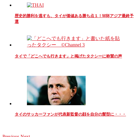
歴史的勝利を逃すも、タイが価値ある勝ち点１！W杯アジア最終予
選
タイで「どこへでも行きます」と掲げたタクシーに称賛の声
タイのサッカーファンが代表新監督の顔を自分の髪型に・・・
Previous
Next