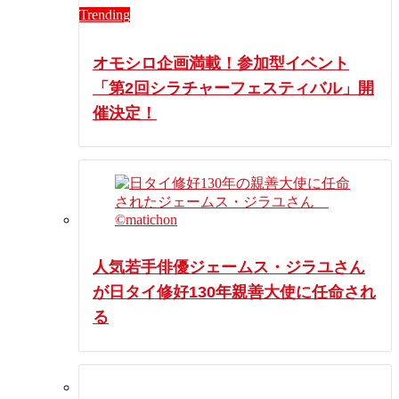
Trending
オモシロ企画満載！参加型イベント
「第2回シラチャーフェスティバル」開
催決定！
人気若手俳優ジェームス・ジラユさん
が日タイ修好130年親善大使に任命され
る