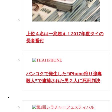
上位４名は一兆超え！2017年度タイの
長者番付
バンコクで発生した”iPhone狩り強奪
殺人”で逮捕された男２人に死刑判決
イベント