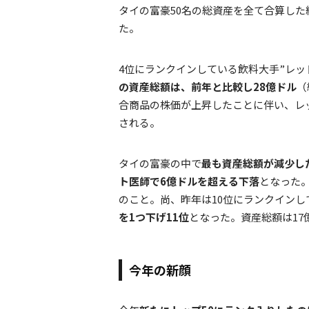
タイの富豪50名の総資産を全て合算した総
た。
4位にランクインしている飲料大手”レッ
の資産総額は、前年と比較し28億ドル
（
合商品の株価が上昇したことに伴い、レ
される。
タイの富豪の中で
最も資産総額が減少し
ト医師で6億ドルを超える下落
となった
のこと。尚、昨年は10位にランクインし
を1つ下げ11位
となった。資産総額は17億
今年の新顔