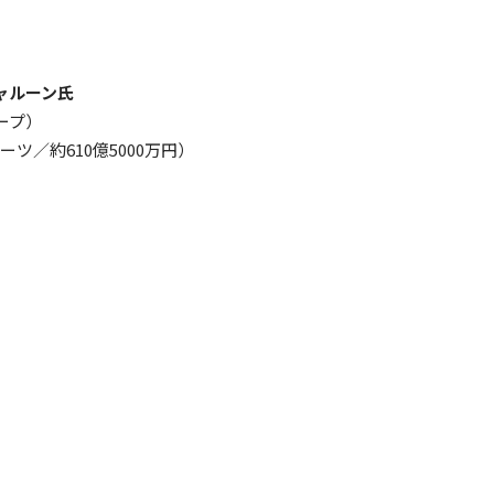
ャルーン氏
ープ）
ーツ／約610億5000万円）