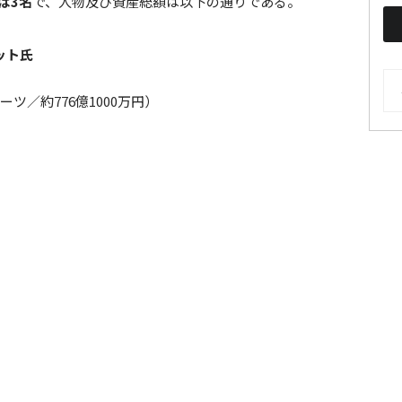
は3名
で、人物及び資産総額は以下の通りである。
ット氏
AR
ーツ／約776億1000万円）