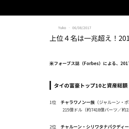
Yuko
·
06/08/2017
上位４名は一兆超え！20
米フォーブス誌（Forbes）による、2
タイの富豪トップ10と資産総額（
1位
チャラワノン一族
（ジャルーン・ポ
215億ドル（約7418億バーツ／約2兆
2位
チャルーン・シリワタナパクディ