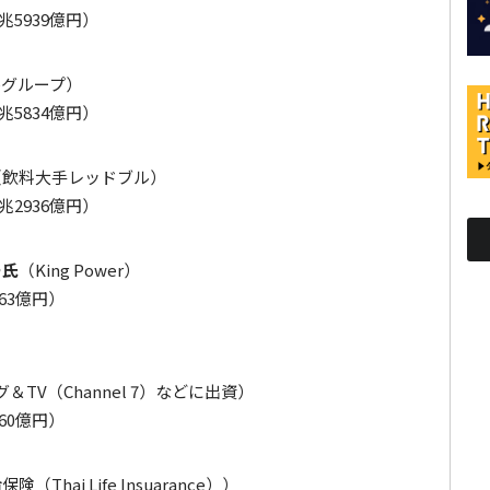
5939億円）
ルグループ）
5834億円）
（飲料大手レッドブル）
2936億円）
ー氏
（King Power）
63億円）
（Channel 7）などに出資）
960億円）
険（Thai Life Insuarance））