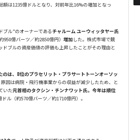
額は1235億ドルとなり、対前年比16%の増加となっ
ドブル”のオーナーである
チャルーム ユーウィッタヤー氏
約950億バーツ／約2850億円）
増加
した。株式市場で競
ッドブルの資産価値の評価も上昇したことがその理由と
たのは、8位のプラセリット・プラサートトーンオーソッ
。原因は病院・飛行機事業からの収益が減少したため、と
ていた
元首相のタクシン・チンナワット氏。今年は順位
ドル（約570億バーツ／約1710億円）。