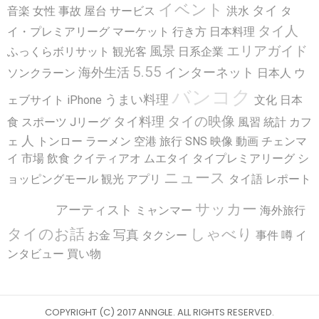
イベント
タイ
音楽
女性
事故
屋台
サービス
洪水
タ
タイ人
イ・プレミアリーグ
マーケット
行き方
日本料理
エリアガイド
風景
ふっくらボリサット
観光客
日系企業
5.55
海外生活
インターネット
ソンクラーン
日本人
ウ
バンコク
うまい料理
ェブサイト
iPhone
文化
日本
タイの映像
タイ料理
食
スポーツ
Jリーグ
風習
統計
カフ
人
ェ
トンロー
ラーメン
空港
旅行
SNS
映像
動画
チェンマ
イ
市場
飲食
クイティアオ
ムエタイ
タイプレミアリーグ
シ
ニュース
ョッピングモール
観光
アプリ
タイ語
レポート
話題
サッカー
アーティスト
ミャンマー
海外旅行
タイのお話
しゃべり
写真
お金
タクシー
事件
噂
イ
ンタビュー
買い物
COPYRIGHT (C) 2017 ANNGLE. ALL RIGHTS RESERVED.