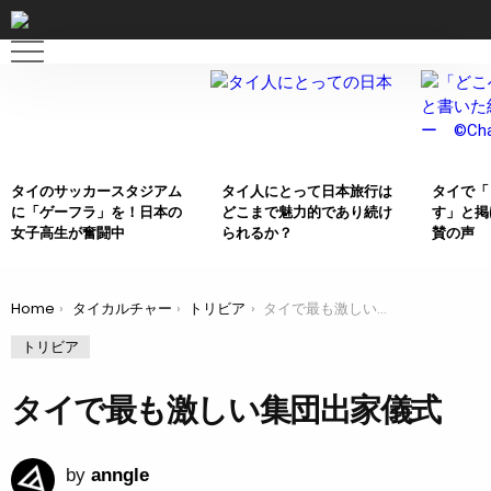
MOST
SHARED
STORIES
タイのサッカースタジアム
タイ人にとって日本旅行は
タイで「
に「ゲーフラ」を！日本の
どこまで魅力的であり続け
す」と掲
女子高生が奮闘中
られるか？
賛の声
Home
タイカルチャー
トリビア
タイで最も激しい集団出家儀式
You are here:
トリビア
タイで最も激しい集団出家儀式
by
anngle