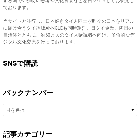
する国での独特の思考や文化背景などを日々生々しくお伝えし
ております。
当サイトと並行し、日本好きタイ人同士が昨今の日本をリアル
に届け合うタイ語版ANNGLEも同時運営。日タイ企業、両国の
自治体とともに、約50万人のタイ人購読者へ向け、多角的なデ
ジタル文化交流を行っております。
SNSで購読
バックナンバー
バ
ッ
ク
ナ
ン
記事カテゴリー
バ