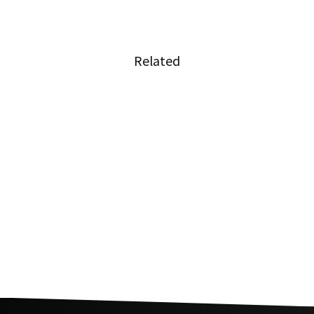
Related
タイ警察が事件の信ぴょう性を高めるため嘘発
見器を使用
タイでiPhoneを狙ったスパムメール拡大中
被害額は１億円以上、偽の格安クーポンを大量
販売