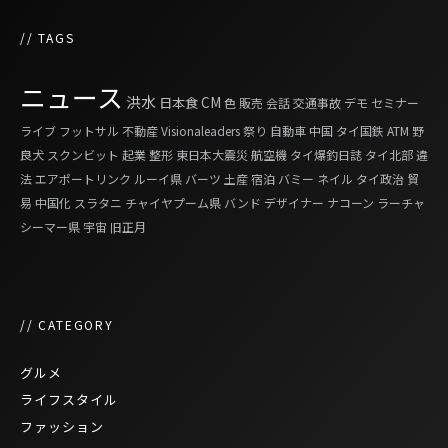
// TAGS
ニュース
洪水
日本食
CM
色
販売
会話
交通事故
デモ
セミナー
ライブ
フットサル
不動産
Visionaleaders
祭り
自動車
中国
タイ国鉄
ATM
野
良犬
スクンビット
起業
整形
東日本大震災
航空機
タイ爆釣日誌
タイ北部
違
法
エアポートリンク
ルーイ県
バーツ
土産
宿泊
バミー
ネイル
タイ政治
貿
易
中国化
スラタニ
チャイヤプーム県
バンド
デザイナー
ナコーン ラーチャ
シーマー県
宇宙
旧正月
// CATEGORY
グルメ
ライフスタイル
ファッション