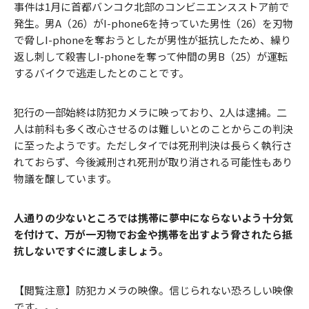
事件は1月に首都バンコク北部のコンビニエンスストア前で
発生。男A（26）がI-phone6を持っていた男性（26）を刃物
で脅しI-phoneを奪おうとしたが男性が抵抗したため、繰り
返し刺して殺害しI-phoneを奪って仲間の男B（25）が運転
するバイクで逃走したとのことです。
犯行の一部始終は防犯カメラに映っており、2人は逮捕。二
人は前科も多く改心させるのは難しいとのことからこの判決
に至ったようです。ただしタイでは死刑判決は長らく執行さ
れておらず、今後減刑され死刑が取り消される可能性もあり
物議を醸しています。
人通りの少ないところでは携帯に夢中にならないよう十分気
を付けて、万が一刃物でお金や携帯を出すよう脅されたら抵
抗しないですぐに渡しましょう。
【閲覧注意】防犯カメラの映像。信じられない恐ろしい映像
です。。。