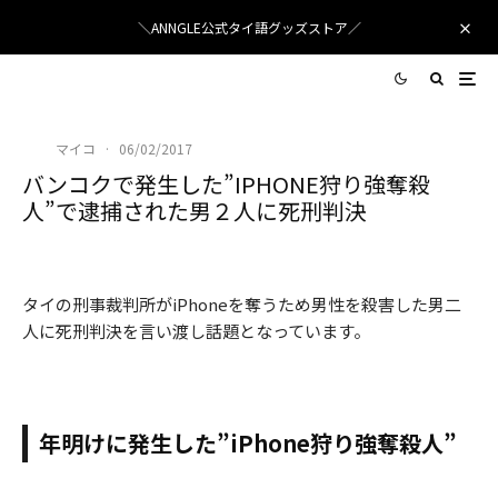
＼ANNGLE公式タイ語グッズストア／
マイコ
·
06/02/2017
バンコクで発生した”IPHONE狩り強奪殺
人”で逮捕された男２人に死刑判決
タイの刑事裁判所がiPhoneを奪うため男性を殺害した男二
人に死刑判決を言い渡し話題となっています。
年明けに発生した”iPhone狩り強奪殺人”