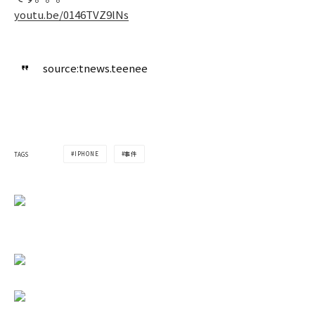
youtu.be/0146TVZ9lNs
source:tnews.teenee
IPHONE
事件
TAGS