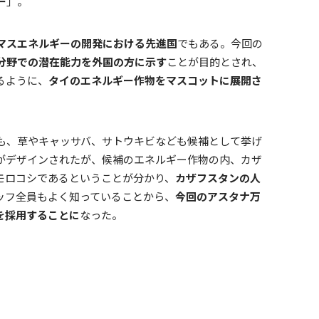
ー
」。
マスエネルギーの開発における先進国
でもある。今回の
分野での潜在能力を外国の方に示す
ことが目的とされ、
るように、
タイのエネルギー作物をマスコットに展開さ
も、草やキャッサバ、サトウキビなども候補として挙げ
ーがデザインされたが、候補のエネルギー作物の内、カザ
モロコシであるということが分かり、
カザフスタンの人
ッフ全員もよく知っていることから、
今回のアスタナ万
を採用することに
なった。