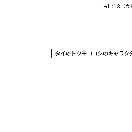
— 吉村洋文（大阪市長
タイのトウモロコシのキャラク