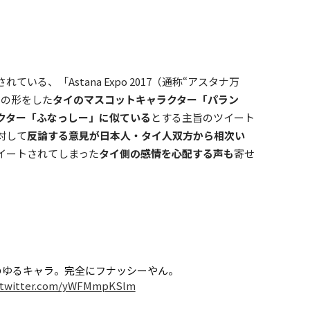
る、「Astana Expo 2017（通称“アスタナ万
シの形をした
タイのマスコットキャラクター「パラン
ラクター「ふなっしー」に似ている
とする主旨のツイート
対して
反論する意見が日本人・タイ人双方から相次い
イートされてしまった
タイ側の感情を心配する声も
寄せ
のゆるキャラ。完全にフナッシーやん。
c.twitter.com/yWFMmpKSlm