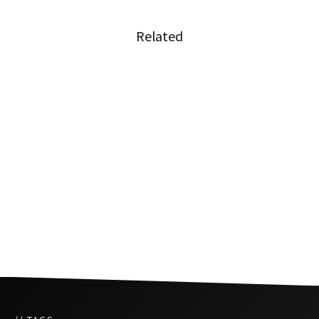
Related
人気ポルノサイトPornhubがタイ国内でバン対
象に
Facebookがタイ政府への法的措置を検討
タイのメガバンクがフードデリバリー事業に参
入