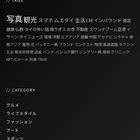
// TAGS
写真
観光
スマホ
ムエタイ
生活
CM
インバウンド
美容
健康
仏教
タイの怖い話
南ラオス
お寺
不動産
スワンナプーム空港
イ
サーン
タイニュース
環境
洋服
エアアジア
就職
中国
アセナビ
シラチャ
東
南アジア
雇用
花
パッタニー県
ブランド
コンテスト
物流
高速道路
タクシン
王女
新未来政党
送金
バンド
バンコク銀行
シンブリー県
感染
クリニック
NFT
ICカード
列車
TRUE
// CATEGORY
グルメ
ライフスタイル
ファッション
アート
スポーツ