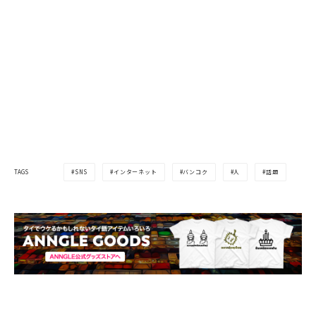
SNS
インターネット
バンコク
人
話題
TAGS