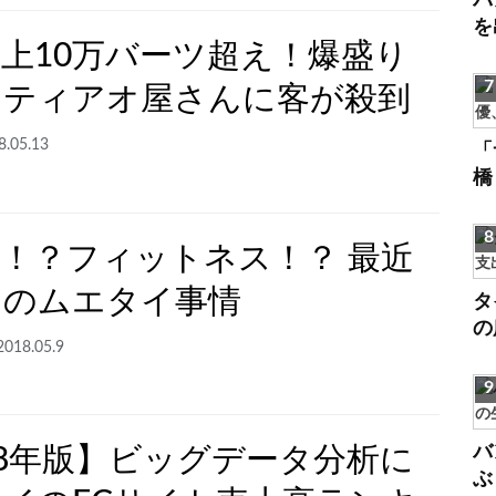
バ
を
上10万バーツ超え！爆盛り
ッティアオ屋さんに客が殺到
8.05.13
「
橋
！？フィットネス！？ 最近
イのムエタイ事情
タ
の
2018.05.9
バ
18年版】ビッグデータ分析に
ぶ