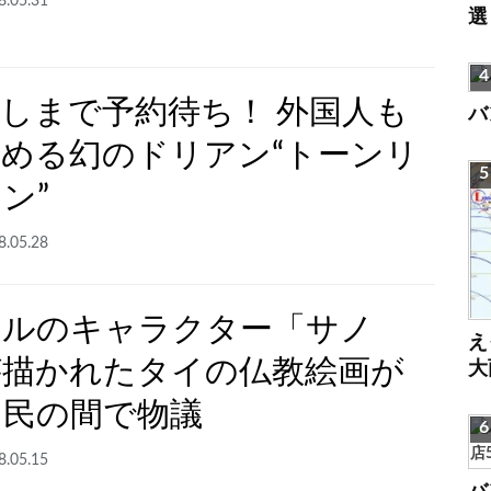
8.05.31
選
しまで予約待ち！ 外国人も
バ
める幻のドリアン“トーンリ
ン”
8.05.28
ベルのキャラクター「サノ
え
が描かれたタイの仏教絵画が
大
ト民の間で物議
8.05.15