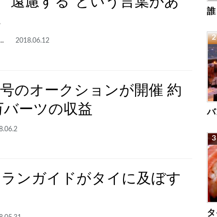
 “遠慮する”という言葉があ
誰
化
ャーン 伊藤
2018.06.12
号のオークションが開催 約
0万バーツの収益
バ
8.06.2
ュランガイドがタイに及ぼす
タ