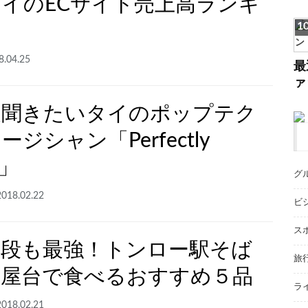
イのECサイト売上高ランキ
8.04.25
最
ァ
夏聞きたいタイのポップテク
ジシャン「Perfectly
l」
グ
2018.02.22
ビ
ス
値段も最強！トンロー駅そば
旅
華屋台で食べるおすすめ５品
ラ
2018.02.21