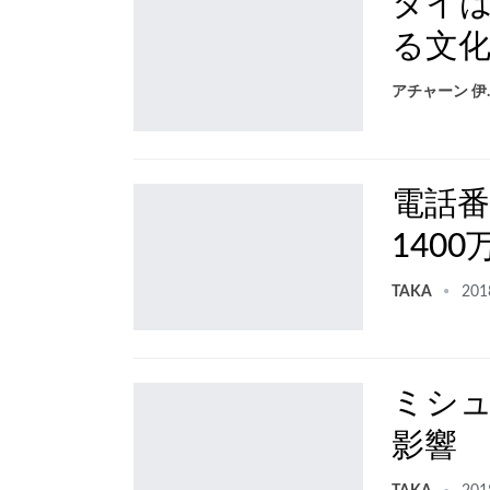
タイは
る文
アチ
電話番
140
TAKA
201
ミシ
影響