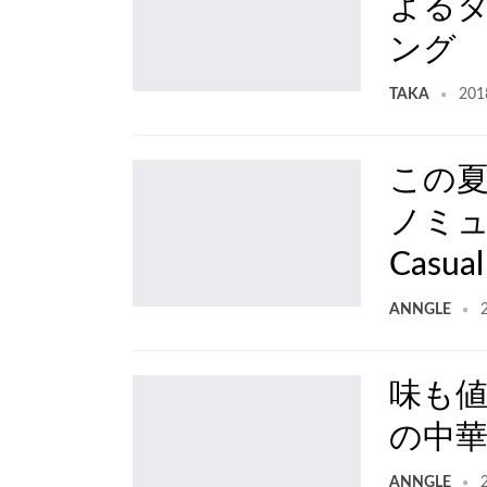
よるタ
ング
TAKA
201
この
ノミュー
Casua
ANNGLE
味も
の中
ANNGLE