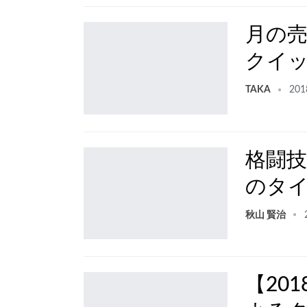
月の売
クイ
TAKA
201
格闘技
のタ
秋山 賢治
【20