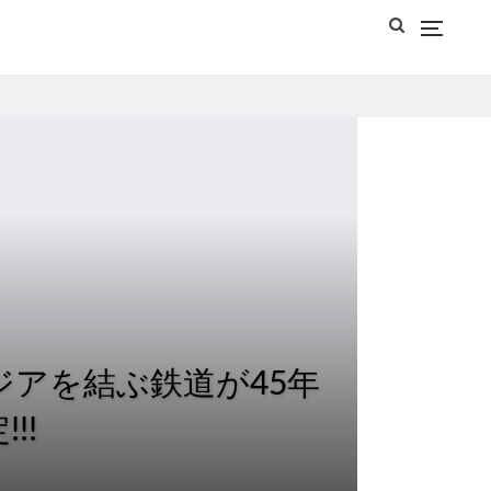
ジアを結ぶ鉄道が45年
!!