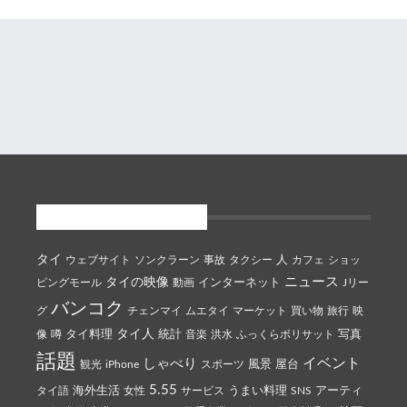
注目キーワード
タイ
ウェブサイト
ソンクラーン
事故
タクシー
人
カフェ
ショッ
ニュース
タイの映像
ピングモール
動画
インターネット
Jリー
バンコク
グ
チェンマイ
ムエタイ
マーケット
買い物
旅行
映
タイ人
像
噂
タイ料理
統計
音楽
洪水
ふっくらボリサット
写真
話題
イベント
しゃべり
観光
iPhone
スポーツ
風景
屋台
5.55
タイ語
海外生活
女性
サービス
うまい料理
SNS
アーティ