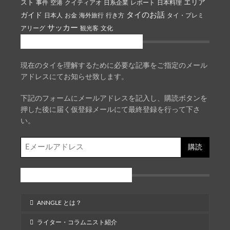
エリア
スト
事件
空港
クイティアオ
日系企業
レポート
日本料理
タイのお話
ガイド
日本人
お金
海外旅行
行き方
タイ・プレミ
サッカー
アリーグ
観光客
文化
無料お知らせメール
現在のタイを理解するために必要な記事をご指定のメール
アドレスにてお知らせ致します。
下記のフォームにメールアドレスを記入し、購読ボタンを
押した後に届く仮登録メールにて最終登録を行って下さ
い。
E
メ
ー
アングルについて
ル
ア
ド
ANNGLE とは？
レ
ス
ライター・コラムニスト紹介