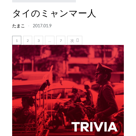
タイのミャンマー人
たまこ
2017.01.9
1
2
3
…
7
次