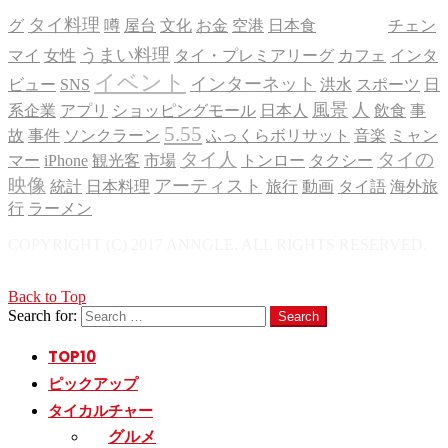
話題
タイ料理
グ
噂
屋台
文化
お金
空港
日本食
チェン
うまい料理
マイ
女性
タイ・プレミアリーグ
カフェ
インタ
イベント
インターネット
ビュー
SNS
洪水
スポーツ
日
風景
人
系企業
アプリ
ショッピングモール
日本人
飲食
事
5.55
故
事件
ソンクラーン
ふっくらボリサット
音楽
ミャン
タイ人
タイの
マー
iPhone
観光客
市場
トンロー
タクシー
映像
アーティスト
統計
日本料理
旅行
動画
タイ語
海外旅
行
ラーメン
COPYRIGHT (C) 2017 ANNGLE. ALL RIGHTS RESERVED.
Back to Top
Search for:
Search
TOP
10
ピックアップ
タイカルチャー
グルメ