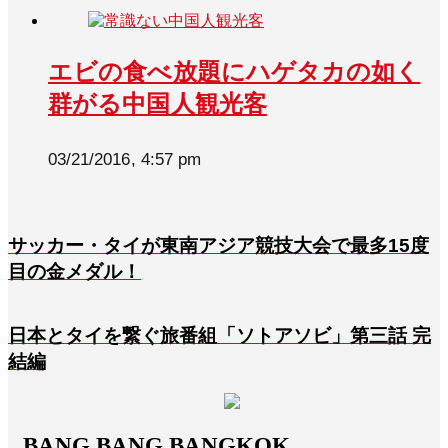
エビの食べ放題にハゲタカの如く
群がる中国人観光客
03/21/2016, 4:57 pm
サッカー・タイが東南アジア競技大会で最多15度
目の金メダル！
日本とタイを繋ぐ旅番組「ソトアソビ」第三話 完
結編
BANG BANG BANGKOK