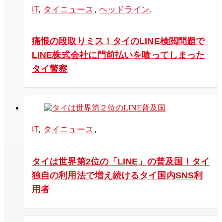
IT
,
タイニュース
,
ヘッドライン
,
痛恨の段取りミス！タイのLINE検閲問題で
LINE株式会社に門前払いを喰ってしまった
タイ警察
IT
,
タイニュース
,
タイは世界第2位の「LINE」の普及国！タイ
独自の利用法で増え続けるタイ国内SNS利
用者