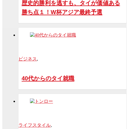
歴史的勝利を逃すも、タイが価値ある
勝ち点１！W杯アジア最終予選
ビジネス
,
40代からのタイ就職
ライフスタイル
,