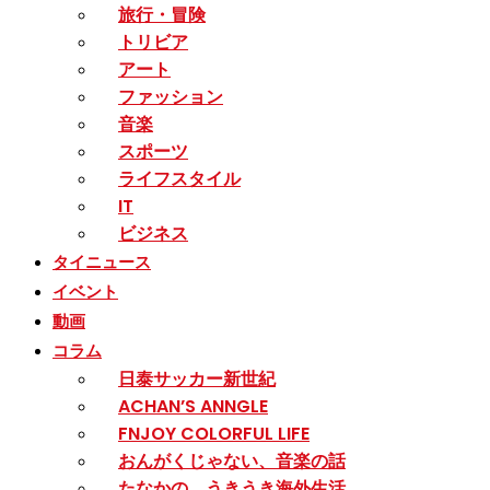
旅行・冒険
トリビア
アート
ファッション
音楽
スポーツ
ライフスタイル
IT
ビジネス
タイニュース
イベント
動画
コラム
日泰サッカー新世紀
ACHAN’S ANNGLE
FNJOY COLORFUL LIFE
おんがくじゃない、音楽の話
たなかの、うきうき海外生活