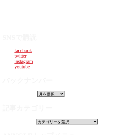
当サイトと並行し、日本好きタイ人同士が昨今の日本をリア
ルに届け合うタイ語版ANNGLEも同時運営。日タイ企業、
両国の自治体とともに、約50万人のタイ人購読者へ向け、多
角的なデジタル文化交流を行っております。
SNSで購読
facebook
twitter
instagram
youtube
バックナンバー
バックナンバー
記事カテゴリー
記事カテゴリー