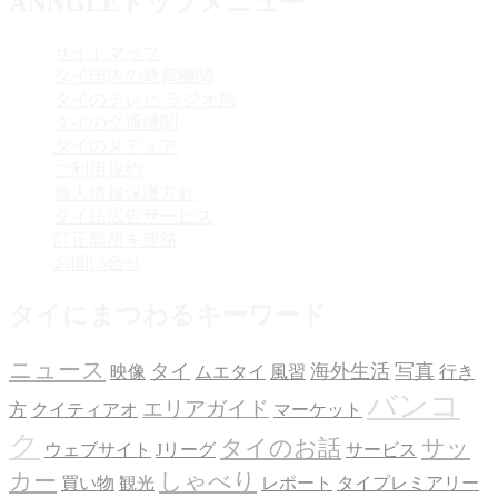
ANNGLEトップメニュー
サイトマップ
タイ国内の教育機関
タイのテレビ ラジオ局
タイの交通機関
タイのメディア
ご利用規約
個人情報保護方針
タイ語広告サービス
訂正箇所を連絡
お問い合せ
タイにまつわるキーワード
ニュース
タイ
海外生活
写真
映像
ムエタイ
風習
行き
バンコ
エリアガイド
方
クイティアオ
マーケット
ク
タイのお話
サッ
ウェブサイト
Jリーグ
サービス
カー
しゃべり
買い物
観光
レポート
タイプレミアリー