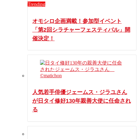
Trending
オモシロ企画満載！参加型イベント
「第2回シラチャーフェスティバル」開
催決定！
人気若手俳優ジェームス・ジラユさん
が日タイ修好130年親善大使に任命され
る