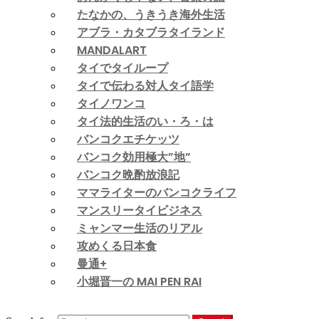
たなかの、うきうき海外生活
アブラ・カタブラタイランド
MANDALART
タイでタイループ
タイで伝わる対人タイ語学
タイノワンコ
タイ法的生活のい・ろ・は
バンコクエチケッツ
バンコク効用極大”地”
バンコク晩酌放浪記
ママライターのバンコクライフ
マンスリータイビジネス
ミャンマー生活のリアル
攻めくる日本食
曼通+
小堀晋一の MAI PEN RAI
Search