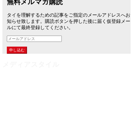
無料メルマガ購読
タイを理解するための記事をご指定のメールアドレスへお
知らせ致します。購読ボタンを押した後に届く仮登録メー
ルにて最終登録してください。
メ
ー
ル
ア
メディアスタイル
ド
レ
ス
日本語版ANNGLE（アングル）は、現在のタイ事情をリア
ルに発信し、より身近に海外思考を意識させるために運営し
ているウェブマガジンです。
世界のあらゆる人種がドンムアン国際空港を行き来し、東南
アジアでも常にインターナショナルな環境で変化を遂げるバ
ンコク。海に囲まれた日本では経験できない、陸続きの国境
が存在する国での独特の思考や文化背景などを日々生々しく
お伝えしております。