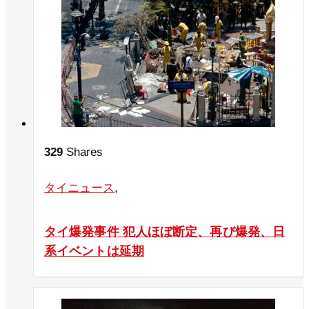
329
Shares
タイニュース
,
タイ爆発事件 犯人ほぼ断定、再び爆発、日
系イベントは延期