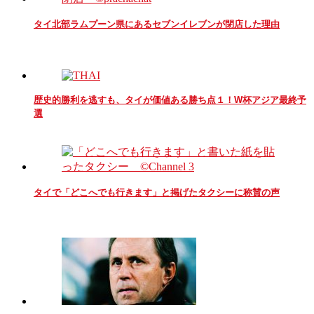
タイ北部ラムプーン県にあるセブンイレブンが閉店した理由
歴史的勝利を逃すも、タイが価値ある勝ち点１！W杯アジア最終予
選
タイで「どこへでも行きます」と掲げたタクシーに称賛の声