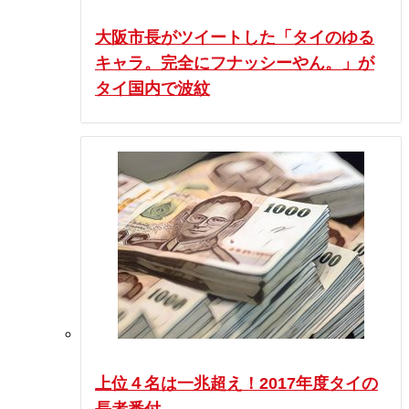
大阪市長がツイートした「タイのゆる
キャラ。完全にフナッシーやん。」が
タイ国内で波紋
上位４名は一兆超え！2017年度タイの
長者番付