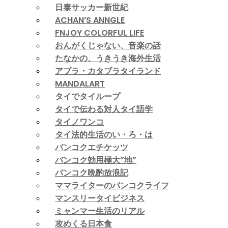
日泰サッカー新世紀
ACHAN’S ANNGLE
FNJOY COLORFUL LIFE
おんがくじゃない、音楽の話
たなかの、うきうき海外生活
アブラ・カタブラタイランド
MANDALART
タイでタイループ
タイで伝わる対人タイ語学
タイノワンコ
タイ法的生活のい・ろ・は
バンコクエチケッツ
バンコク効用極大”地”
バンコク晩酌放浪記
ママライターのバンコクライフ
マンスリータイビジネス
ミャンマー生活のリアル
攻めくる日本食