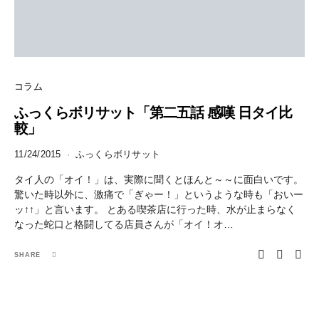
コラム
ふっくらボリサット「第二五話 感嘆 日タイ比
較」
11/24/2015
ふっくらボリサット
タイ人の「オイ！」は、実際に聞くとほんと～～に面白いです。
驚いた時以外に、激痛で「ぎゃー！」というような時も「おいー
ッ↑↑」と言います。 とある喫茶店に行った時、水が止まらなく
なった蛇口と格闘してる店員さんが「オイ！オ…
SHARE