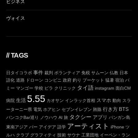
ビジネス
ヴォイス
// TAGS
事件
日タイコラボ
裁判
ボランティア
免税
サムーン
仏教
日本
語化
道路
ドローン
コンビニ
政府
釣り
プーケット
猛暑
宿泊
バ
タイ語
ミー
マンゴー
学校
ビラ
クリニック
instagram
面白CM
5.55
生活
スマホ
病院
カオサン
インラック首相
動向
スラ
行き方
BTS
ーターニー県
電気
ホアヒン
セブンイレブン
賄賂
タクシー
アプリ
バンコクBar巡り
ノウハウ
AI
旅
パンガン島
アーティスト
東南アジア
バー
アイデア
語学
iPhone
ツ
ルハ
クラブ
グラフィティ
技術
サウナ
工業団地
イーペン・ラン