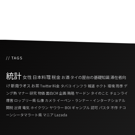
ふっくらボリサット「第四二話 暑期は暑すぎ
る」
// TAGS
統計
女性
日本料理
税金
お酒
タイの屋台の基礎知識
滞在者向
け
新南ラオス
お茶
Twitter
料金
タバコ
インフラ
報道
ホクト
環境
雨季
デ
ング熱
マナー
研究
物価
面白CM
企画
賄賂
ヤードン
タイのこと
チェンライ
煙害
ロッブリー県
仏像
カメラ
イーペン・ランナー・インターナショナル
関税
出資
電気
ホイクワン
ヤワラー
BOI
ギャンブル
認可
パスタ
不作
ナコ
ーンシータマラート県
マニア
Lazada