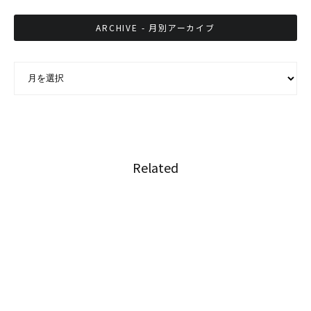
ARCHIVE - 月別アーカイブ
ARCHIVE - 月別アーカイブ
Related
タイで執筆活動を続ける3人の日本人漫画家＋
１
タイで活動する日本人コスプレイヤー「鷹村ア
オイ」