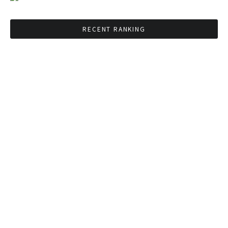
RECENT RANKING
BMAが新年のイベントに向けてルールを発行
タイ観光庁が経済促進に向けインフルエンサー
と連携
Googleタイ検索ワードTOP10を発表 第1位は
コロナ補助金政策
「ジョッドフェア」 ナイトバザールがオープン