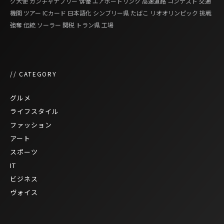
グ大使
カンチャナブリー
俳優
エアポートリンク
高速道路
コンテスト
交通
機関
ツアー
ICカード
日本語化
シンブリー県
たばこ
リオオリンピック
挑戦
強奪
伝統
ソーラー
関税
トラン県
工場
// CATEGORY
グルメ
ライフスタイル
ファッション
アート
スポーツ
IT
ビジネス
ヴォイス