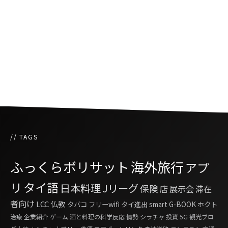
タイで活動する日本人コスプレイヤー「鷹村ア
オイ」
ふっくらボリサット「第四二話 暑期は暑すぎ
る」
// TAGS
ふっくらボリサット
海外旅行
アプ
リ
タイ語
日本料理
Jリーグ
保険
店
展示会
滞在
者向け
LCC
仏教
タバコ
フリーwifi
タイ進出
smart G-BOOK
ホクト
治療
企業紹介
ゲーム
酒と料理の科学反応
情勢
シラチャ
投資
5G
観光ブロ