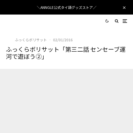
＼ANNGLE公式タイ語グッズストア／
ふっくらボリサット
·
02/01/2016
ふっくらボリサット「第三二話 センセーブ運
河で遊ぼう②」