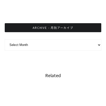
タイでストリートパフォーマンスと物乞いの禁
止令
ARCHIVE - 月別アーカイブ
ARCHIVE - 月別アーカイブ
Related
タイで執筆活動を続ける3人の日本人漫画家＋
１