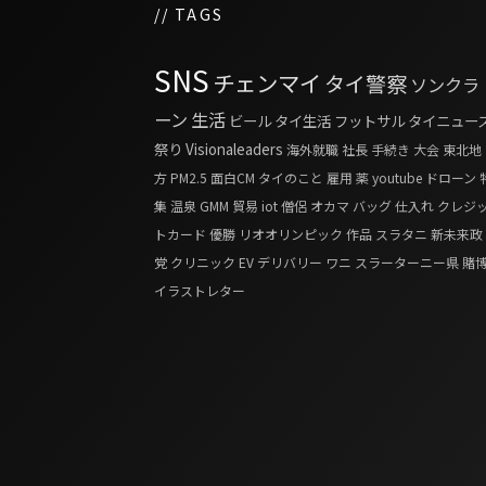
// TAGS
SNS
チェンマイ
タイ警察
ソンクラ
ーン
生活
ビール
タイ生活
フットサル
タイニュー
祭り
Visionaleaders
海外就職
社長
手続き
大会
東北地
方
PM2.5
面白CM
タイのこと
雇用
薬
youtube
ドローン
集
温泉
GMM
貿易
iot
僧侶
オカマ
バッグ
仕入れ
クレジ
トカード
優勝
リオオリンピック
作品
スラタニ
新未来政
党
クリニック
EV
デリバリー
ワニ
スラーターニー県
賭
イラストレター