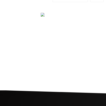
タイで執筆活動を続ける3
本人漫画家＋１