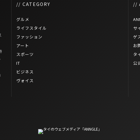
// CATEGORY
//
グルメ
AN
ライフスタイル
サ
ス
ファッション
ゲ
アート
お
特
スポーツ
タ
ッ
IT
公
ビジネス
博
ヴォイス