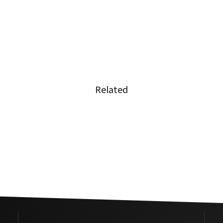
Related
人の日
タイで活動する日本人コスプレ
イヤー「鷹村アオイ」