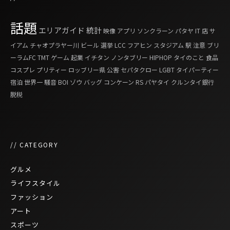
話題
エリアガイド
統計
映像
アプリ
ソンクラーン
パタヤ
IT
店
サ
イアム
チャオプラヤー川
ビール
選挙
LCC
フアヒン
スタジアム
駅
注意
ブリ
ーラムFC
TMT
ゲーム
起業
イチタン
ノンタブリー
HIPHOP
タイのこと
食品
コスプレ
プリティー
ロッブリー県
公害
セパタクロー
LGBT
タイパーティー
宿泊
世界一
騒音
BOI
ゾウ
バッグ
コンケーン
RS
パヤタイ
クルンタイ銀行
脱税
// CATEGORY
グルメ
ライフスタイル
ファッション
アート
スポーツ