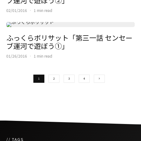
02/01/2016
·
1 min read
ふっくらボリサット「第三一話 センセー
ブ運河で遊ぼう①」
01/26/2016
·
1 min read
1
2
3
4
// TAGS