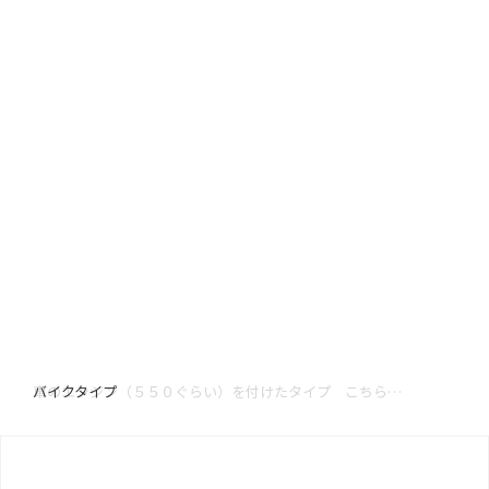
バイクタイプ
車のエンジン（５５０ぐらい）を付けたタイプ こちらは、車輪も車と同じ太さです。