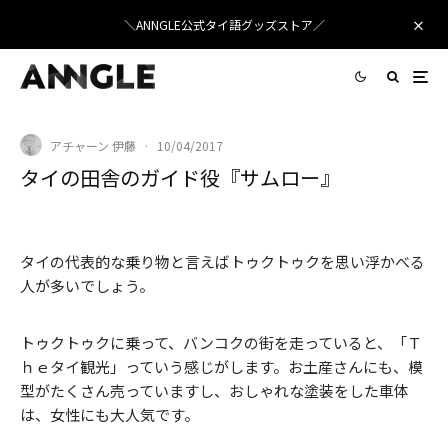
＼ANNGLE公式タイ語グッズストア／
アチャーン 伊藤
·
10/04/2017
タイの田舎のガイド役『サムロー』
車のエンジン（５５０ぐらい）を付けたタイプ こちらは、車輪も車と同じ太さです。
タイの代表的な乗り物と言えばトゥクトゥクを思い浮かべる
人が多いでしょう。
トゥクトゥクに乗って、バンコクの街を走っていると、「Ｔ
ｈｅタイ観光」っていう感じがします。お土産さんにも、模
型がたくさん売っていますし、おしゃれな塗装をした車体
は、女性にも大人気です。