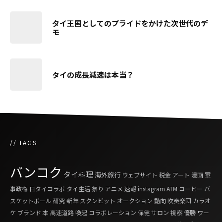
タイ王国としてのプライドをかけた次世代のデ
モ
タイの成長減速は本当？
// TAGS
バンコク
タイ料理
海外旅行
ウェブサイト
税金
アート
漫画
軍
事政権
日タイコラボ
タイ生活
祭り
アニメ
速報
instagram
ATM
コーヒー
バ
スケットボール
研究
新年
スクンビット
オークション
動向
吹奏楽団
カラオ
ケ
ブランド
本
高速道路
喚起
コラボレーション
保健
サロン
視察
優勝
ワー