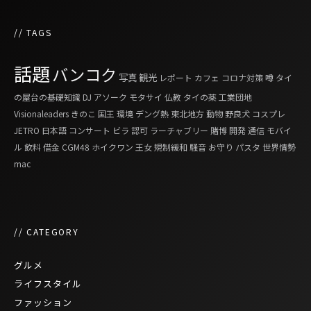
// TAGS
話題
バンコク
写真
観光
レポート
カフェ
コロナ対策
噂
タイ
の屋台の基礎知識
DJ
アソーク
モタサイ
仏教
タイの薬
工業団地
Visionaleaders
きのこ
国王
環境
デング熱
東北地方
動物
野良犬
コスプレ
JETRO
日本語
コンサート
ビラ
認可
ラーチャブリー
賭博
開発
通信
モバイ
ル
飲料
借金
CGM48
ホイクワン
王女
規制緩和
騒音
お守り
パスタ
世界情勢
mac
// CATEGORY
グルメ
ライフスタイル
ファッション