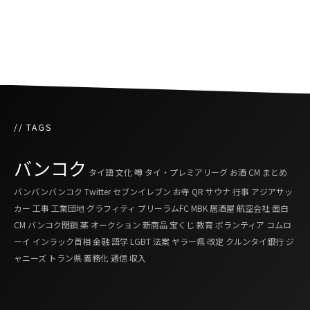
タイの現代アーティストがロサンゼルスで展示
会
// TAGS
バンコク
タイ語
文化
噂
タイ・プレミアリーグ
お酒
CM
まとめ
バンバンバンコク
Twitter
セブンイレブン
お寺
QR
サウナ
行事
アジアサッ
カー
工事
工業団地
グラフィティ
ブリーラムFC
MBK
居酒屋
航空会社
面白
CM
バンコク閉鎖
薬
オークション
新商品
宝くじ
教育
ボランティア
コムロ
ーイ
インラック首相
金融
語学
LGBT
法案
ヤラー県
改定
クルンタイ銀行
ジ
ャニーズ
トラン県
義務化
通信
収入