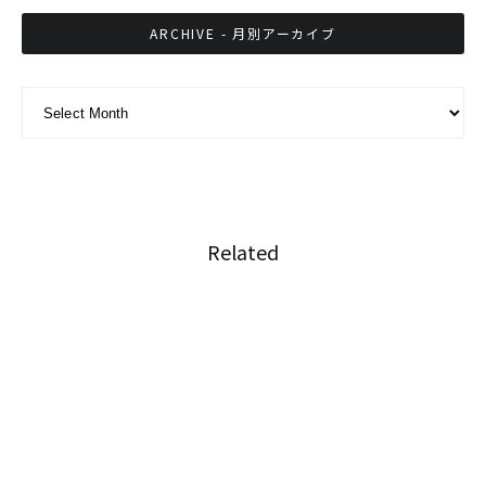
ARCHIVE - 月別アーカイブ
ARCHIVE - 月別アーカイブ
Related
多くのタイ人が大麻に対してオープンに
タイの経済危機は衆議院の解散につながる可能
性がある