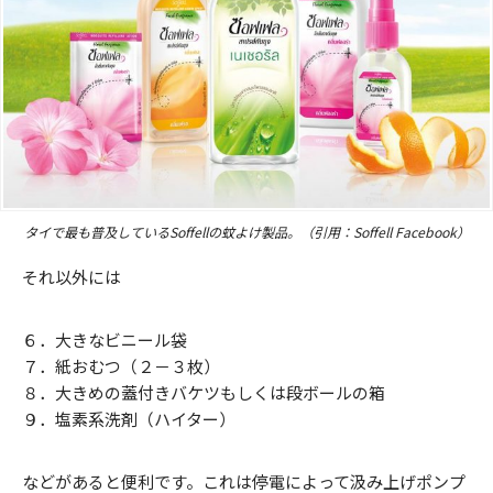
タイで最も普及しているSoffellの蚊よけ製品。（引用：Soffell Facebook）
それ以外には
６．大きなビニール袋
７．紙おむつ（２－３枚）
８．大きめの蓋付きバケツもしくは段ボールの箱
９．塩素系洗剤（ハイター）
などがあると便利です。これは停電によって汲み上げポンプ