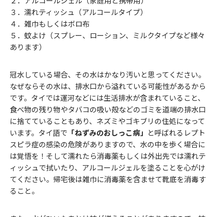
２．アルコールジェル（家庭用と携帯用）
３．濡れティッシュ（アルコールタイプ）
４．雑巾もしくはボロ布
５．蚊よけ（スプレー、ローション、ミルクタイプなど様々
あります）
冠水している場合、その水はかなり汚いと思ってください。
なぜならその水は、排水口から溢れている可能性があるから
です。タイでは運河などには生活排水が含まれていること、
食べ物の残り物やタバコの吸い殻などのゴミを道端の排水口
に捨てていることもあり、ネズミやゴキブリの住処になって
います。タイ語で
「ねずみのおしっこ病」
と呼ばれるレプト
スピラ症の感染の危険がありますので、水の中を歩く場合に
は覚悟を！そして濡れたら消毒薬もしくは外出先では濡れテ
ィッシュで拭いたり、アルコールジェルを塗ることを心がけ
てください。帰宅後は雑巾に消毒薬を含ませて靴底を消毒す
ること。