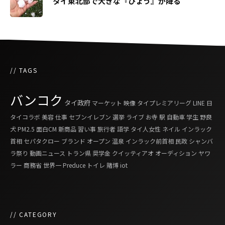
タイ東北部で大きな『ひょう』が降る
// TAGS
バンコク
タイ政府
マーケット
映像
タイプレミアリーグ
LINE
日
タイコラボ
美容
仕事
セブンイレブン
選挙
ライブ
お寺
駅
自動車
学生
野良
犬
PM2.5
面白CM
新商品
習い事
旅行者
語学
タイ人女性
ネイル
インラック
首相
セパタクロー
ブランド
オープン
温泉
インラック前首相
民政
シャンバ
ラ祭り
動画ニュース
トラン県
奨学金
クイッティアオ
オーディション
ヤワ
ラー
商務省
世界一
Preduce
トイレ
賭博
iot
// CATEGORY