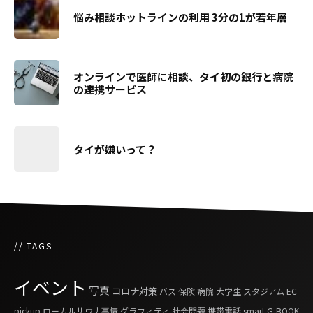
悩み相談ホットラインの利用 3分の1が若年層
オンラインで医師に相談、タイ初の銀行と病院
の連携サービス
タイが嫌いって？
// TAGS
イベント
写真
コロナ対策
バス
保険
病院
大学生
スタジアム
EC
pickup
ローカルサウナ事情
グラフィティ
社会問題
携帯電話
smart G-BOOK