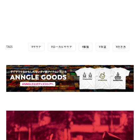
サウナ
ローカルサウナ
事情
生活
行き方
TAGS