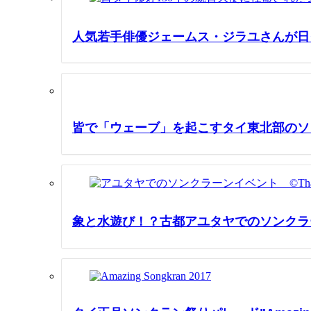
人気若手俳優ジェームス・ジラユさんが日
皆で「ウェーブ」を起こすタイ東北部のソ
象と水遊び！？古都アユタヤでのソンクラ