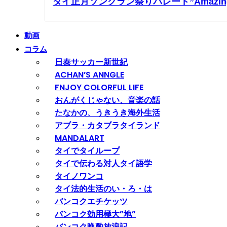
タイ正月ソンクラン祭りパレード”Amazing So
動画
コラム
日泰サッカー新世紀
ACHAN’S ANNGLE
FNJOY COLORFUL LIFE
おんがくじゃない、音楽の話
たなかの、うきうき海外生活
アブラ・カタブラタイランド
MANDALART
タイでタイループ
タイで伝わる対人タイ語学
タイノワンコ
タイ法的生活のい・ろ・は
バンコクエチケッツ
バンコク効用極大”地”
バンコク晩酌放浪記