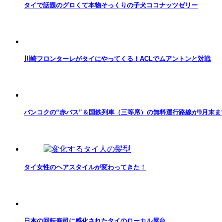
タイで話題のグロくて本物そっくりの子犬ココナッツゼリー
川崎フロンターレがタイにやってくる！ACLでムアントンと対戦
バンコクの“赤バス”＆国鉄列車（三等席）の無料運行路線が9月末ま
タイ女性のヘアスタイルが変わってきた！
日本の回転寿司に感化されたタイのローカル屋台