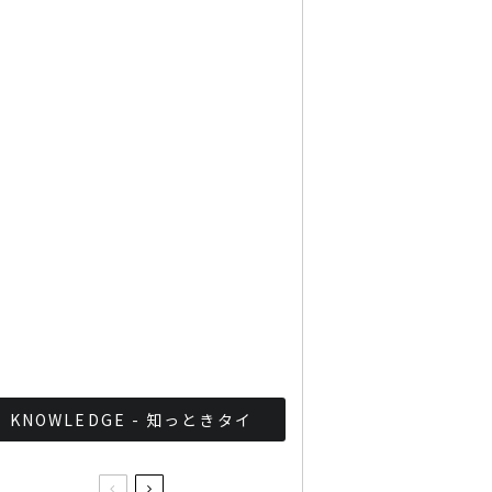
Googleタイ検索ワード
TOP10を発表 第1位はコ
ロナ補助金政策
「ジョッドフェア」 ナイト
バザールがオープン
軍が国家正常化！？タイ軍
事政権の最近の取り組みま
とめ
KNOWLEDGE - 知っときタイ