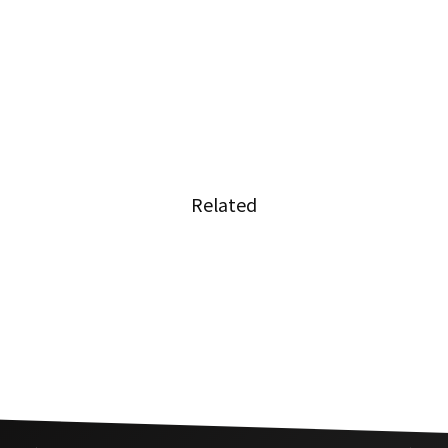
Related
ロサ
19歳のタイ人女性がスヌーカー
の国際大会で初優勝