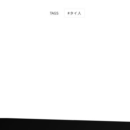
タイ人
TAGS
タイの現代アーティストが
ンゼルスで展示会