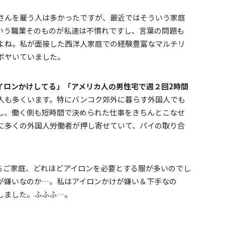
さんを雇う人は多かったですが、最近ではそういう家庭
いう職業そのものが私達は不慣れですし、言葉の問題も
よね。私が面接した西洋人家庭での経験豊富なマルチリ
ボヤいていました。
イロンかけしてる」
「アメリカ人の男性宅で週２回2時間
人も多くいます。特にバンコク郊外に暮らす外国人でも
し、働く側も短時間で決められた仕事をきちんとこなせ
に多くの外国人労働者が押し寄せていて、パイの取り合
るご家庭、どれほどアイロンを必要とする服が多いのでし
が嫌いなのか…。私はアイロンかけが嫌い＆下手なの
しました。ふふふ…。