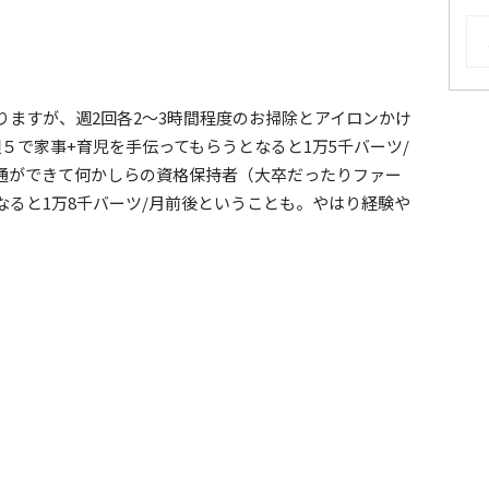
AR
ますが、週2回各2～3時間程度のお掃除とアイロンかけ
週５で家事+育児を手伝ってもらうとなると1万5千バーツ/
通ができて何かしらの資格保持者（大卒だったりファー
ると1万8千バーツ/月前後ということも。やはり経験や