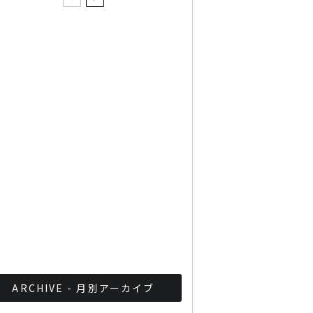
子育てとアイスクリームの
移動販売を両立させる父親
バンコクの屋台探しに使え
るアプリ「Street Food
Bangkok」
地下鉄から観光業を盛り上
げるバンコク
ARCHIVE - 月別アーカイブ