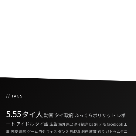
パタヤの街へ訪れる面々「イースト・パタヤ」
19歳のタイ人女性がスヌーカーの国際大会で初
優勝
// TAGS
5.55
タイ人
動画
タイ政府
ふっくらボリサット
レポ
ート
アイドル
タイ語
広告
海外進出
タイ観光
DJ
旅
デモ
facebook
工
事
医療
病気
ゲーム
野外フェス
ダンス
PM2.5
洞窟
教育
釣り
パトゥムタニ