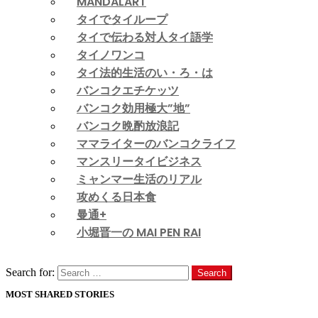
MANDALART
タイでタイループ
タイで伝わる対人タイ語学
タイノワンコ
タイ法的生活のい・ろ・は
バンコクエチケッツ
バンコク効用極大”地”
バンコク晩酌放浪記
ママライターのバンコクライフ
マンスリータイビジネス
ミャンマー生活のリアル
攻めくる日本食
曼通+
小堀晋一の MAI PEN RAI
Search
Search for:
Search
MOST SHARED STORIES