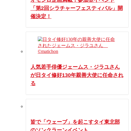
「第2回シラチャーフェスティバル」開
催決定！
人気若手俳優ジェームス・ジラユさん
が日タイ修好130年親善大使に任命され
る
皆で「ウェーブ」を起こすタイ東北部
のソンクラーンイベント