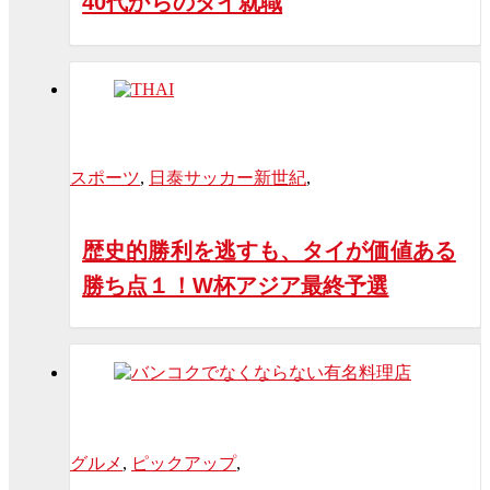
40代からのタイ就職
スポーツ
,
日泰サッカー新世紀
,
歴史的勝利を逃すも、タイが価値ある
勝ち点１！W杯アジア最終予選
グルメ
,
ピックアップ
,