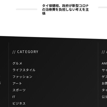
タイ保健相、政府が新型コロナ
の治療費を負担しない考えを主
張
// CATEGORY
//
グルメ
AN
ライフスタイル
サ
洪
ファッション
ゲ
航
アート
お
スポーツ
タ
IT
公
ビジネス