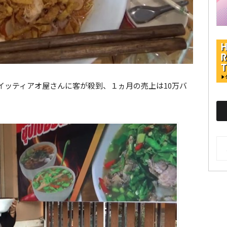
イッティアオ屋さんに客が殺到、１ヵ月の売上は10万バ
AR