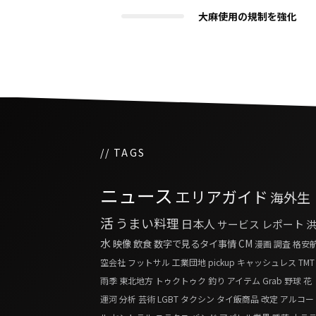
大麻使用の規制を強化
// TAGS
ニュース
エリアガイド
海外生
活
うまい料理
日本人
サービス
レポート
水
映像
飲食
数字で見るタイ事情
CM
漫画
調査
格安
空会社
フットサル
工業団地
pickup
キャッシュレス
TMT
雨季
東北地方
トゥクトゥク
釣り
アイテム
Grab
野球
花
運河
分析
芸術
LGBT
タクシン
タイ飯商品
改定
アルコー