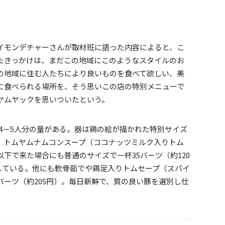
イモンデチャーさんが取材班に語った内容によると、こ
たきっかけは、まだこの地域にこのようなスタイルのお
の地域に住む人たちにより良いものを食べて欲しい、美
に食べられる場所を、そう思いこの店の特別メニューで
ヤムヤックを思いついたという。
）で4－5人分の量がある。器は鶏の絵が描かれた特別サイズ
、トムヤムナムコンスープ（ココナッツミルク入りトム
下で来た場合にも普通のサイズで一杯35バーツ（約120
供している。他にも軟骨茹でや鶏足入りトムセープ（スパイ
バーツ（約205円）。毎日新鮮で、質の良い豚を選別し仕