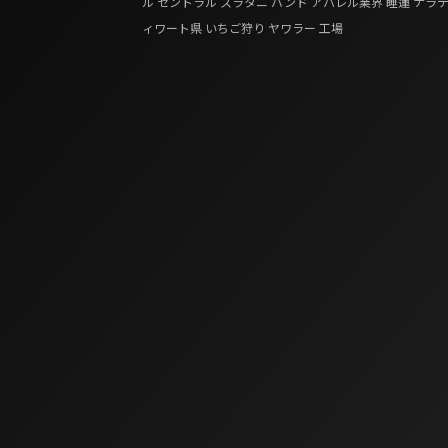
ル
セントラル
スラタニ
バンド
アパレル業界
睡蓮
ナラ
ィワート県
いちご狩り
ヤワラー
工場