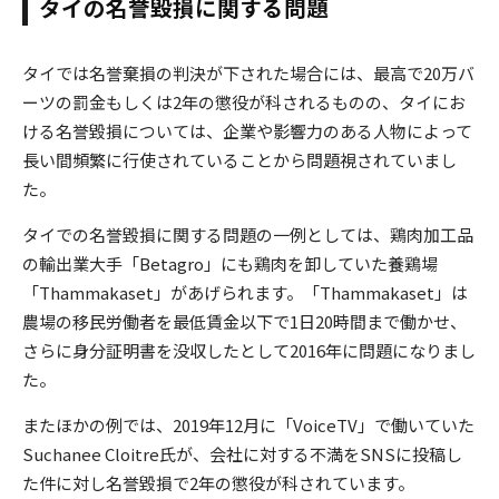
タイの名誉毀損に関する問題
タイでは名誉棄損の判決が下された場合には、最高で20万バ
ーツの罰金もしくは2年の懲役が科されるものの、タイにお
ける名誉毀損については、企業や影響力のある人物によって
長い間頻繁に行使されていることから問題視されていまし
た。
タイでの名誉毀損に関する問題の一例としては、鶏肉加工品
の輸出業大手「Betagro」にも鶏肉を卸していた養鶏場
「Thammakaset」があげられます。「Thammakaset」は
農場の移民労働者を最低賃金以下で1日20時間まで働かせ、
さらに身分証明書を没収したとして2016年に問題になりまし
た。
またほかの例では、2019年12月に「VoiceTV」で働いていた
Suchanee Cloitre氏が、会社に対する不満をSNSに投稿し
た件に対し名誉毀損で2年の懲役が科されています。