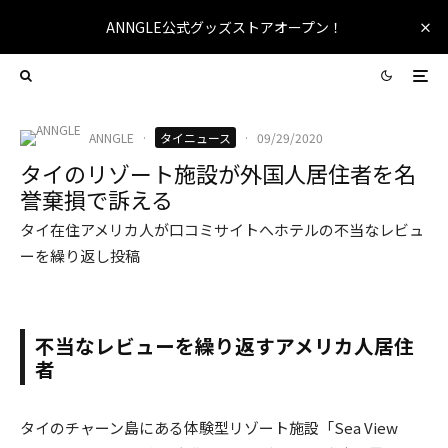
ANNGLE公式グッズストアオープン！
ANNGLE
·
タイニュース
·
09/29/2020
タイのリゾート施設が外国人居住者を名
誉棄損で訴える
タイ在住アメリカ人が口コミサイトへホテルの不当なレビュ
ーを繰り返し投稿
不当なレビューを繰り返すアメリカ人居住
者
タイのチャーン島にある体験型リゾート施設「Sea View