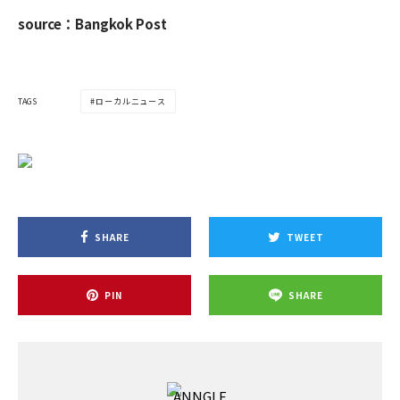
source：Bangkok Post
TAGS
ローカルニュース
SHARE
TWEET
PIN
SHARE