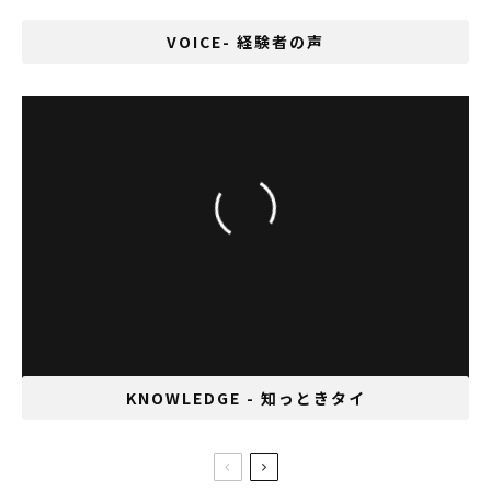
VOICE- 経験者の声
「学生たちの成長する姿が眩しい！」日本語
教師、清水英理子さん
KNOWLEDGE - 知っときタイ