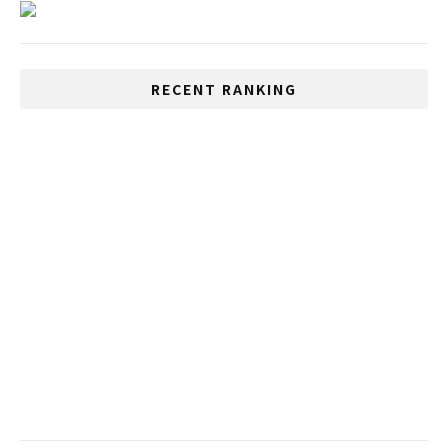
RECENT RANKING
いじめが多い国、1位は日本、2位はタイ
長期滞在の観光客、逮捕の危機
タイ航空が機内食を販売するキャビンのよ
うなカフェをオープン
タイ政府がフランス人観光客を入国させ
「プーケットモデル」を試験的に運用
タイは10月に観光客の入国受け入れを開始
する動きを示唆