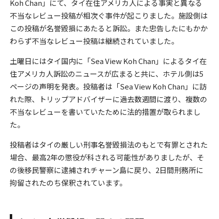
Koh Chan」にて、タイ在住アメリカ人による事実と異なる
不当なレビュー投稿が相次ぐ事件が起こりました。施設側は
この投稿が名誉毀損にあたると訴訟。また忠告したにもかか
わらず不当なレビュー投稿は継続されていました。
土曜日にはタイ国内に「Sea View Koh Chan」によるタイ在
住アメリカ人訴訟のニュースが広まると共に、ホテル側は5
ページの声明を発表。投稿者は「Sea View Koh Chan」に訪
れた際、トリップアドバイザーに過去数週間に渡り、複数の
不当なレビューを書いていたために法的措置が取られまし
た。
投稿者はタイの厳しい刑事名誉毀損法のもとで有罪とされた
場合、最高2年の懲役が科される可能性がありましたが、そ
の後移民警察に逮捕されチャーン島に戻り、2日間刑務所に
拘留されたのち保釈されています。