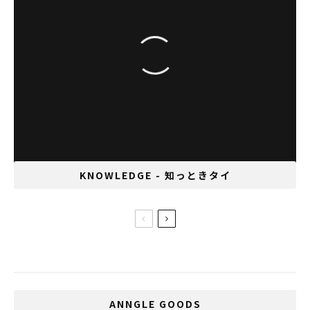
「出会い」タイで見つけた相棒トンロー横丁
佐藤貴哉
KNOWLEDGE - 知っときタイ
第162回 最近オススメのタイ料理
ANNGLE GOODS