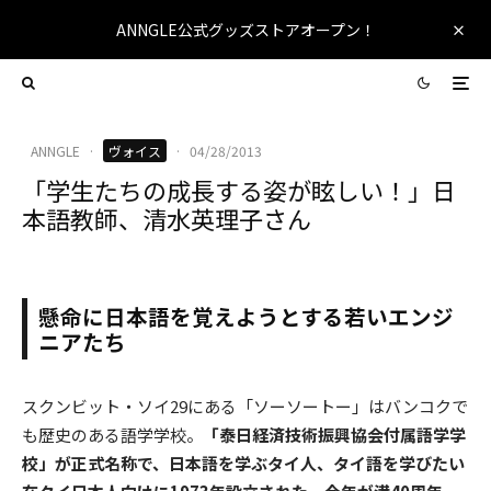
ANNGLE公式グッズストアオープン！
ANNGLE
·
ヴォイス
·
04/28/2013
「学生たちの成長する姿が眩しい！」日
本語教師、清水英理子さん
懸命に日本語を覚えようとする若いエンジ
ニアたち
スクンビット・ソイ29にある「ソーソートー」はバンコクで
も歴史のある語学学校。
「泰日経済技術振興協会付属語学学
校」が正式名称で、日本語を学ぶタイ人、タイ語を学びたい