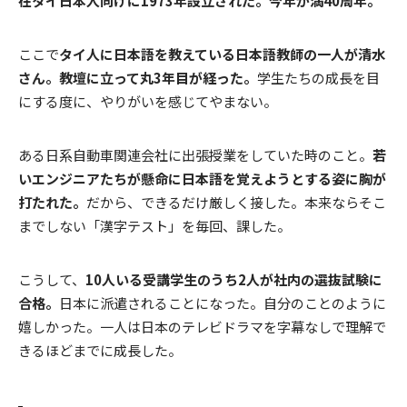
在タイ日本人向けに1973年設立された。今年が満40周年。
ここで
タイ人に日本語を教えている日本語教師の一人が清水
さん。教壇に立って丸3年目が経った。
学生たちの成長を目
にする度に、やりがいを感じてやまない。
ある日系自動車関連会社に出張授業をしていた時のこと。
若
いエンジニアたちが懸命に日本語を覚えようとする姿に胸が
打たれた。
だから、できるだけ厳しく接した。本来ならそこ
までしない「漢字テスト」を毎回、課した。
こうして、
10人いる受講学生のうち2人が社内の選抜試験に
合格。
日本に派遣されることになった。自分のことのように
嬉しかった。一人は日本のテレビドラマを字幕なしで理解で
きるほどまでに成長した。