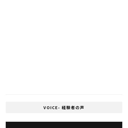
いじめが多い国、1位は日本、2位はタイ
タイの企業総収益 平均2.1％の成長
タイ政府がCovid-19のワクチン政策を発表
コンビニの定番おにぎりを店内で製造。ロ
ーソンがタイのサハグループと合弁で
「LAWSON 108」をオープン！
タイのセブンイレブンが便利な配送サービ
ス「SPEED-D」 を開始
VOICE- 経験者の声