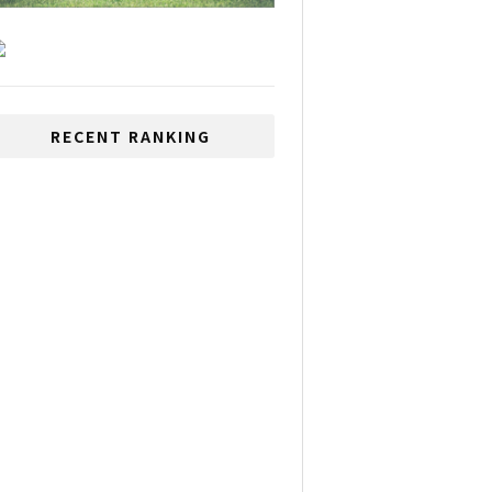
RECENT RANKING
観光開発のために外国人
観光客に新たな政策を発
表
いじめが多い国、1位は日
本、2位はタイ
外国人隔離期間設置の対
応策に疑問