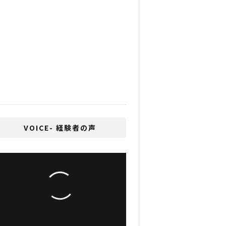
【閲覧注意】続タイ反政
府デモ 仲間をかばい手榴
弾で自分の足を飛ばして
しまった勇敢な警官
コロナウィルスにセンシ
ンレン？タイの代替医療
開発局が研究進める
VOICE- 経験者の声
2008年にミャンマー進
出を果たしたThai DCR
代表取締役・グループ示
村賢一インタビュー