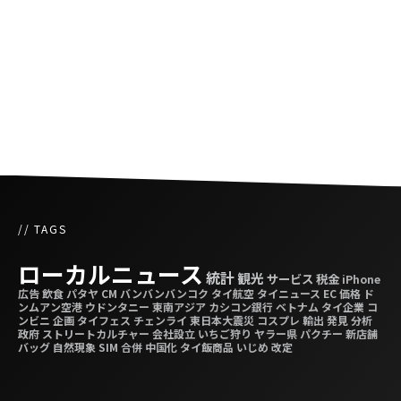
タイでも新たなロックダウンに警告
人気ポルノサイトPornhubがタイ国内でバン対
象に
// TAGS
ローカルニュース
統計
観光
サービス
税金
iPhone
広告
飲食
パタヤ
CM
バンバンバンコク
タイ航空
タイニュース
EC
価格
ド
ンムアン空港
ウドンタニー
東南アジア
カシコン銀行
ベトナム
タイ企業
コ
ンビニ
企画
タイフェス
チェンライ
東日本大震災
コスプレ
輸出
発見
分析
政府
ストリートカルチャー
会社設立
いちご狩り
ヤラー県
パクチー
新店舗
バッグ
自然現象
SIM
合併
中国化
タイ飯商品
いじめ
改定