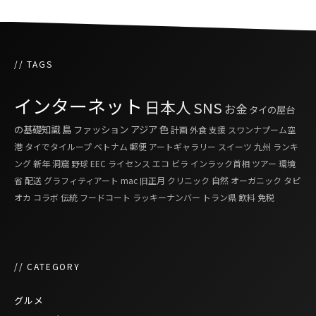
// TAGS
インターネット
日本人
SNS
お金
タイの屋台
の基礎知識
島
ファッション
アジア
色
計画
外食
支援
スワンナプーム空
港
タイでタイループ
ベトナム
郵便
アートギャラリー
スイーツ
九州
ランキ
ング
新年
洞窟
野球
EEC
ライセンス
エコ
ビラ
インラック首相
ツアー
環境
省
配送
グラフィティアート
mac
旧正月
クリニック
自然
オーガニック
タピ
オカ
コラボ
伝統
フードコート
ラッキーナンバー
トラン県
飲料
免税
// CATEGORY
グルメ