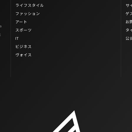
ライフスタイル
サ
ファッション
ゲ
アート
お
中
スポーツ
タ
企
IT
公
ビジネス
ヴォイス