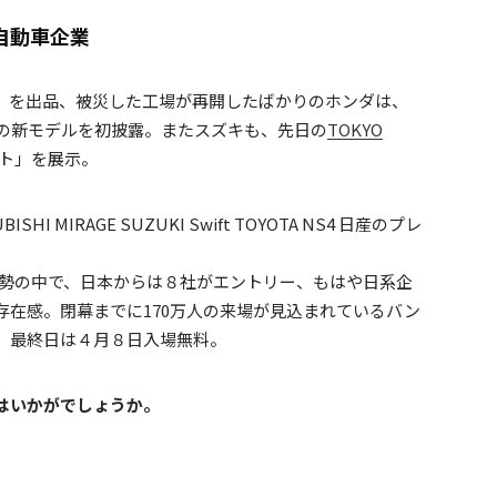
自動車企業
」を出品、被災した工場が再開したばかりのホンダは、
」の新モデルを初披露。またスズキも、先日の
TOKYO
ト」を展示。
HI MIRAGE SUZUKI Swift TOYOTA NS4 日産のプレ
米勢の中で、日本からは８社がエントリー、もはや日系企
存在感。閉幕までに170万人の来場が見込まれているバン
。最終日は４月８日入場無料。
はいかがでしょうか。