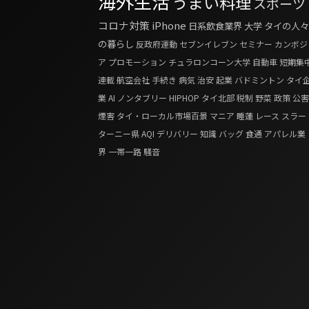
海外生活
うまい料理
スポーツ
コロナ対策
iPhone
日系飲食業界
大学
タイの人々
の暮らし
反政府運動
セブンイレブン
セミナー
カンボジ
ア
プロモーション
チュラロンコーン大学
自動車
短期集
連載
航空会社
手続き
病気
治安
起業
バドミントン
タイ
業
AI
ノンタブリー
HIPHOP
タイ北部
税制
野菜
政策
公害
煙害
タイ・ローカル市場百景
マニア
睡蓮
レース
スラー
ターニー県
AQI
デリバリー
知識
バッグ
食通
アパレル業
界
一帯一路
騒音