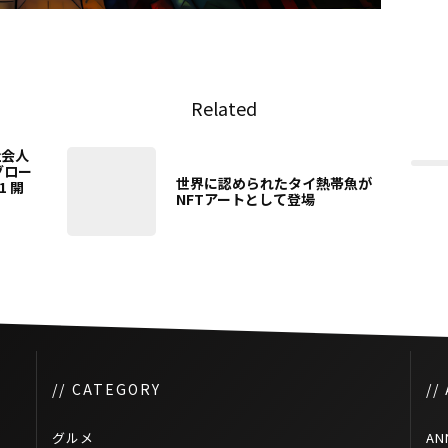
Related
社会人
グロー
世界に認められたタイ熱帯魚が
1 開
NFTアートとして登場
// CATEGORY
//
グルメ
AN