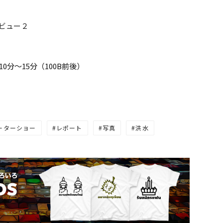
ビュー２
0分〜15分（100B前後）
ーターショー
レポート
写真
洪水