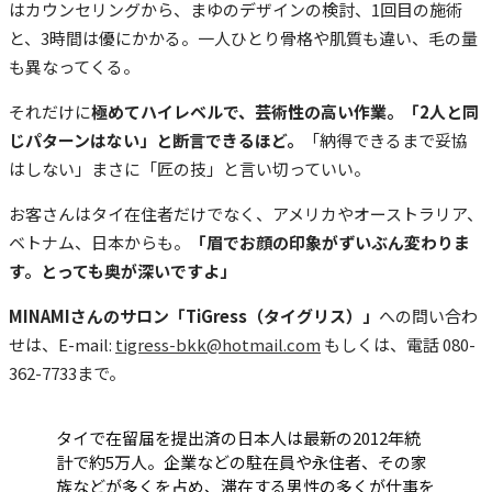
はカウンセリングから、まゆのデザインの検討、1回目の施術
と、3時間は優にかかる。一人ひとり骨格や肌質も違い、毛の量
も異なってくる。
それだけに
極めてハイレベルで、芸術性の高い作業。「2人と同
じパターンはない」と断言できるほど。
「納得できるまで妥協
はしない」まさに「匠の技」と言い切っていい。
お客さんはタイ在住者だけでなく、アメリカやオーストラリア、
ベトナム、日本からも。
「眉でお顔の印象がずいぶん変わりま
す。とっても奥が深いですよ」
MINAMIさんのサロン「TiGress（タイグリス）」
への問い合わ
せは、E-mail:
tigress-bkk@hotmail.com
もしくは、電話 080-
362-7733まで。
タイで在留届を提出済の日本人は最新の2012年統
計で約5万人。企業などの駐在員や永住者、その家
族などが多くを占め、滞在する男性の多くが仕事を