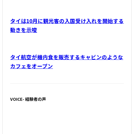
タイは10月に観光客の入国受け入れを開始する
動きを示唆
タイ航空が機内食を販売するキャビンのような
カフェをオープン
VOICE- 経験者の声
日本の水彩画を描く「AnimaToey」インタビュ
ー。