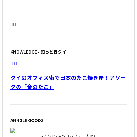
沖縄民謡奏者 堀内加奈子がバンコクツアーを
終えて想ったこと
KNOWLEDGE - 知っときタイ
タイのオフィス街で日本のたこ焼き屋！アソー
クの「金のたこ」
ANNGLE GOODS
タイ語Tシャツ（パクチー多め）