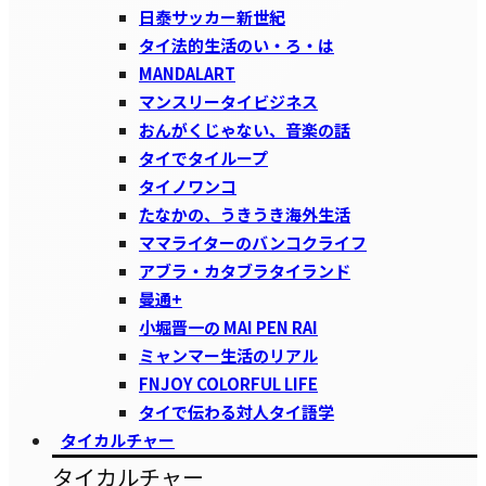
日泰サッカー新世紀
タイ法的生活のい・ろ・は
MANDALART
マンスリータイビジネス
おんがくじゃない、音楽の話
タイでタイループ
タイノワンコ
たなかの、うきうき海外生活
ママライターのバンコクライフ
アブラ・カタブラタイランド
曼通+
小堀晋一の MAI PEN RAI
ミャンマー生活のリアル
FNJOY COLORFUL LIFE
タイで伝わる対人タイ語学
タイカルチャー
タイカルチャー