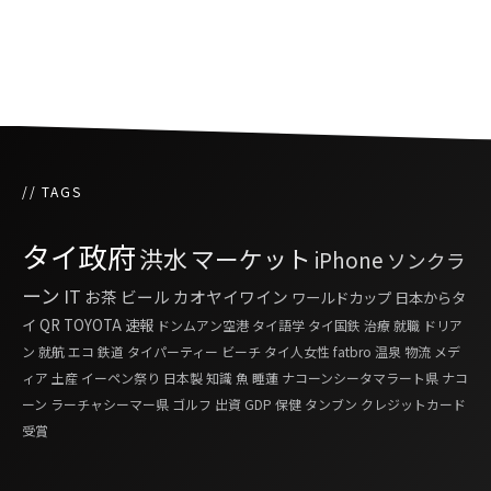
初めてのベトナム2015
// TAGS
タイ政府
洪水
マーケット
iPhone
ソンクラ
ーン
IT
お茶
ビール
カオヤイワイン
ワールドカップ
日本からタ
イ
QR
TOYOTA
速報
ドンムアン空港
タイ語学
タイ国鉄
治療
就職
ドリア
ン
就航
エコ
鉄道
タイパーティー
ビーチ
タイ人女性
fatbro
温泉
物流
メデ
ィア
土産
イーペン祭り
日本製
知識
魚
睡蓮
ナコーンシータマラート県
ナコ
ーン ラーチャシーマー県
ゴルフ
出資
GDP
保健
タンブン
クレジットカード
受賞