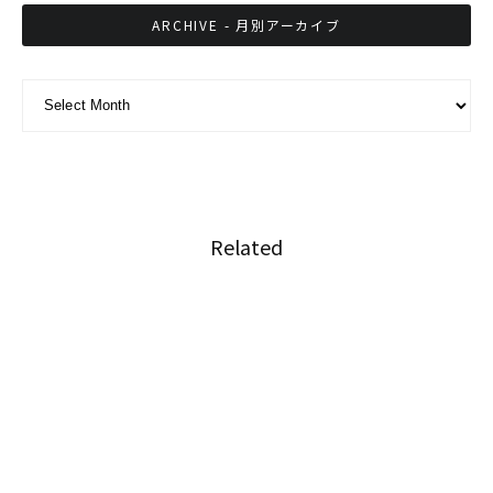
ARCHIVE - 月別アーカイブ
ARCHIVE - 月別アーカイブ
Related
フォーと納豆とスタバ
日本人が海外に出るのに、これほど恵まれた時
代はない