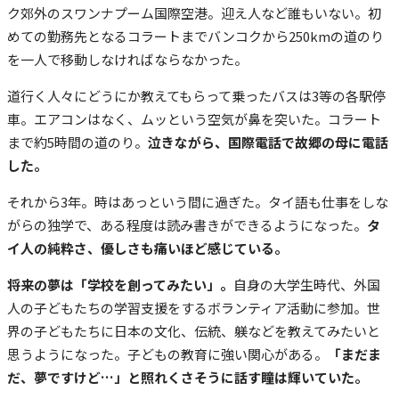
ク郊外のスワンナプーム国際空港。迎え人など誰もいない。初
めての勤務先となるコラートまでバンコクから250kmの道のり
を一人で移動しなければならなかった。
道行く人々にどうにか教えてもらって乗ったバスは3等の各駅停
車。エアコンはなく、ムッという空気が鼻を突いた。コラート
まで約5時間の道のり。
泣きながら、国際電話で故郷の母に電話
した。
それから3年。時はあっという間に過ぎた。タイ語も仕事をしな
がらの独学で、ある程度は読み書きができるようになった。
タ
イ人の純粋さ、優しさも痛いほど感じている。
将来の夢は「学校を創ってみたい」。
自身の大学生時代、外国
人の子どもたちの学習支援をするボランティア活動に参加。世
界の子どもたちに日本の文化、伝統、躾などを教えてみたいと
思うようになった。子どもの教育に強い関心がある。
「まだま
だ、夢ですけど…」と照れくさそうに話す瞳は輝いていた。