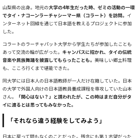
山梨県の出身。地元の
大学の4年生だった時、ゼミの活動の一環
でタイ・ナコーンラーチャシーマー県（コラート）を訪問。
イ
ンターネット回線を通じて日本語を教えるプロジェクトに参加
した。
コラートのラーチャパット大学から学生たちが参加したことも
あって交流の輪が広がった。
キャンパスに招かれ、タイの伝統
音楽や民族舞踊を披露してもらったことも。
美味しい郷土料理
も、こころ行くまで堪能できた。
同大学には日本人の日本語教師が一人だけ在籍していた。日本
の大学で外国人向けの日本語教員養成課程を専攻していた山本
さん。
「関心はない？」と誘われたが、この時はまだ自分がタ
イに渡るとは思ってもみなかった。
「それなら違う経験をしてみよう」
日本に戻って間もなくのことだった。残念にも第１志望だった