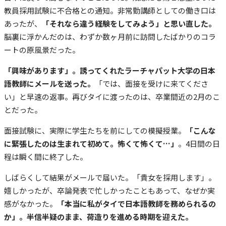
教員採用試験に不合格との通知。非常勤講師としての働き口は
あったが、
「それなら違う経験をしてみよう」と思い直した。
脳裏に浮かんだのは、わずか数ヶ月前に訪問したばかりのコラ
ートの原風景だった。
「興味があります」。誘ってくれたラーチャパット大学の日本
語教師にメールを送った。
「では、面接を受けに来てくださ
い」と早速の返事。再びタイに渡ったのは、卒業間近の2月のこ
とだった。
面接試験に、実際に学生たちを前にしての模擬授業。
「こんな
に緊張したのは生まれて初めて。怖くて怖くて…」
。4日間の日
程は瞬く間に終了した。
しばらくして結果がメールで届いた。「貴女を採用します」。
嬉しかったが、卒論発表で忙しかったこともあって、なぜか実
感がなかった。
「本当に私がタイで日本語教師を務められるの
か」。半信半疑のまま、荷造りを進める時期を迎えた。