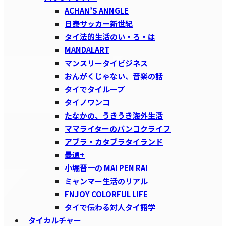
ACHAN’S ANNGLE
日泰サッカー新世紀
タイ法的生活のい・ろ・は
MANDALART
マンスリータイビジネス
おんがくじゃない、音楽の話
タイでタイループ
タイノワンコ
たなかの、うきうき海外生活
ママライターのバンコクライフ
アブラ・カタブラタイランド
曼通+
小堀晋一の MAI PEN RAI
ミャンマー生活のリアル
FNJOY COLORFUL LIFE
タイで伝わる対人タイ語学
タイカルチャー