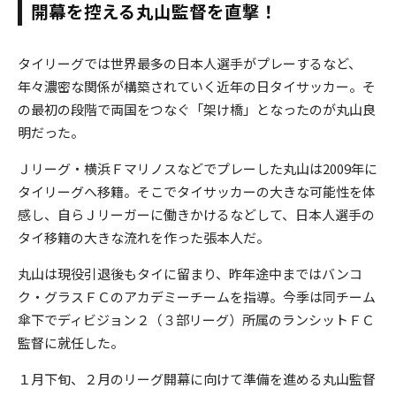
開幕を控える丸山監督を直撃！
タイリーグでは世界最多の日本人選手がプレーするなど、
年々濃密な関係が構築されていく近年の日タイサッカー。そ
の最初の段階で両国をつなぐ「架け橋」となったのが丸山良
明だった。
Ｊリーグ・横浜Ｆマリノスなどでプレーした丸山は2009年に
タイリーグへ移籍。そこでタイサッカーの大きな可能性を体
感し、自らＪリーガーに働きかけるなどして、日本人選手の
タイ移籍の大きな流れを作った張本人だ。
丸山は現役引退後もタイに留まり、昨年途中まではバンコ
ク・グラスＦＣのアカデミーチームを指導。今季は同チーム
傘下でディビジョン２（３部リーグ）所属のランシットＦＣ
監督に就任した。
１月下旬、２月のリーグ開幕に向けて準備を進める丸山監督