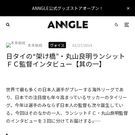
ANNGLE公式グッズストアオープン！
本多辰成
·
ヴォイス
·
02/27/2014
日タイの“架け橋”・丸山良明ランシット
ＦＣ監督インタビュー【其の一】
ランシットFCを率いる丸山良明監督
世界で最も多くの日本人選手がプレーする海外リーグであ
り、日本での注目度も年々高まっているサッカーのタイリー
グ。今年は選手のみならず日本人の監督も次々誕生してい
る。今回はそのなかの一人、ランシットＦＣ・丸山良明監督
のインタビューを３回に分けてお届けする――。