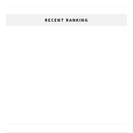
RECENT RANKING
タイ政府が非常事態令を発令
いじめが多い国、1位は日本、2位はタイ
タイの有名大学が学生の抗議活動のために
３日間の臨時休校を発表
大阪でカツアゲにあったタイ人観光客の動
画が大炎上
Cesaが最大30,000バーツの所得税控除の
提案を承認