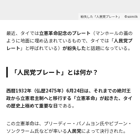
紛失した「人民党プレート」 ©soimilk
最近、タイでは
立憲革命記念のプレート
（マンホールの蓋の
ように地面に埋め込まれているもので、タイでは「
人民党プ
レート
」と呼ばれている）
が紛失した
と話題になっている。
「人民党プレート」とは何か？
西暦1932年（仏歴2475年）6月24日は、それまでの絶対王
政から立憲君主制へと移行する「立憲革命」が起きた、タイ
の歴史上極めて重要な日
である。
この立憲革命は、プリーディー・パノムヨン氏やピブーン・
ソンクラーム氏などが率いる
人民党
によって決行された。