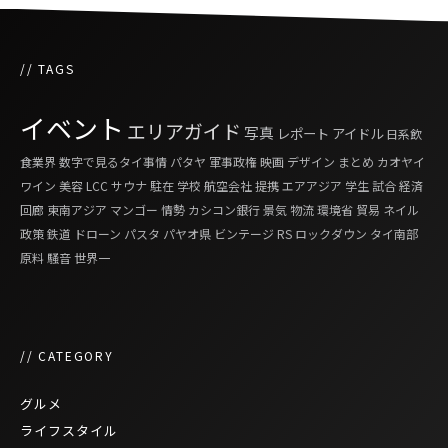
// TAGS
イベント
エリアガイド
写真
レポート
アイドル
日系飲
食業界
数字で見るタイ事情
パタヤ
軍事政権
映画
デザイン
まとめ
カオヤイ
ワイン
美容
LCC
サウナ
駐在
学校
航空会社
提携
エアアジア
学生
試合
経済
回廊
東南アジア
マンゴー
情勢
カシコン銀行
景気
物流
環境省
貿易
ネイル
政策
鉄道
ドローン
パスタ
パヤオ県
ビンテージ
RS
ロックダウン
タイ南部
原料
騒音
世界一
// CATEGORY
グルメ
ライフスタイル