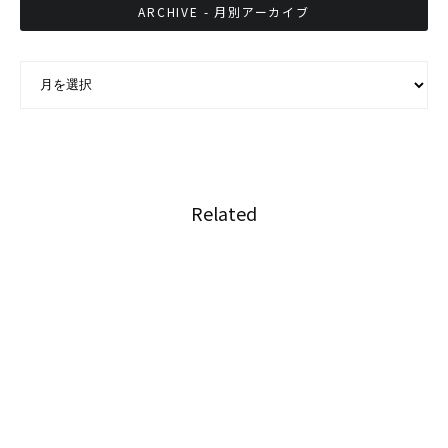
ARCHIVE - 月別アーカイブ
ARCHIVE - 月別アーカイブ
Related
ディズニーランドが観光・スポーツ省とタイで
のテーマパーク建設について協議
4月1日は、タイの「奴隷解放」が完了した日