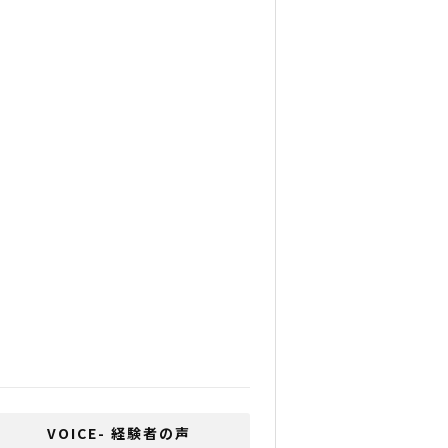
Cesaが最大30,000バーツ
の所得税控除の提案を承
認
MRTブルーラインとバン
コクとBTSグリーンライン
を結ぶスカイウォークが
オープン
マリオットがお客の夢を
叶える「7 Wishes」をタ
イで実現へ
タイの有名大学が学生の
抗議活動のために３日間
の臨時休校を発表
VOICE- 経験者の声