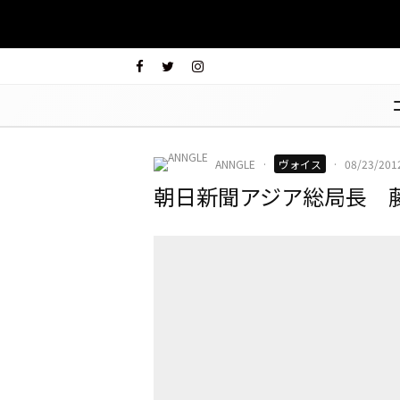
ANNGLE
·
ヴォイス
·
08/23/201
朝日新聞アジア総局長 