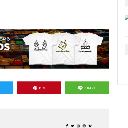
A
T
PIN
SHARE