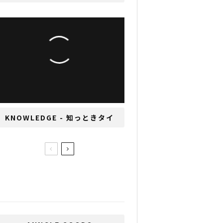
“おもてなし精神”をタイ
の人材業で活かす 須見
智志
KNOWLEDGE - 知っときタイ
えっ？日本がトップ？10
年もの国債利回りの各国
比較