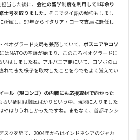
を担当した後に、
会社の留学制度を利用して1年余り
修士号を取りました。
そこでタイ語の勉強もしまし
に所属し、97年からイタリア・ローマ支局に赴任し
・ベオグラード支局も兼務していて、
ボスニアやコソ
年にはNATOの空爆が始まり、このころベオグラードに
ぐらいはしましたね。アルバニア側にいて、コソボの山
逃れてきた様子を取材したことを今でもよく覚えてい
イール（現コンゴ）の内戦にも応援取材で向かった
もらい周囲は難民ばかりという中、現地に入りました
はやはりうれしかったですね。まもなく、首都キンシ
スクを経て、2004年からはインドネシアのジャカ