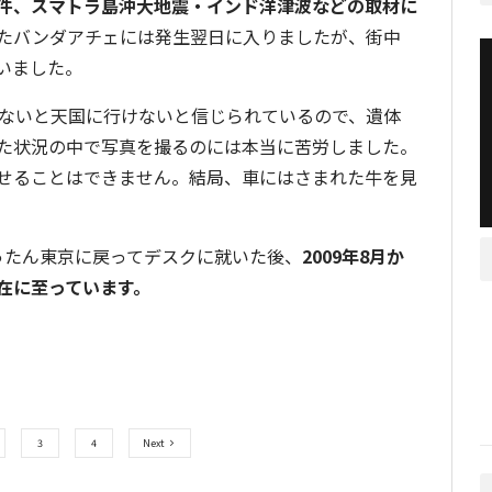
件、スマトラ島沖大地震・インド洋津波などの取材に
たバンダアチェには発生翌日に入りましたが、街中
いました。
しないと天国に行けないと信じられているので、遺体
た状況の中で写真を撮るのには本当に苦労しました。
せることはできません。結局、車にはさまれた牛を見
ったん東京に戻ってデスクに就いた後、
2009年8月か
在に至っています。
3
4
Next