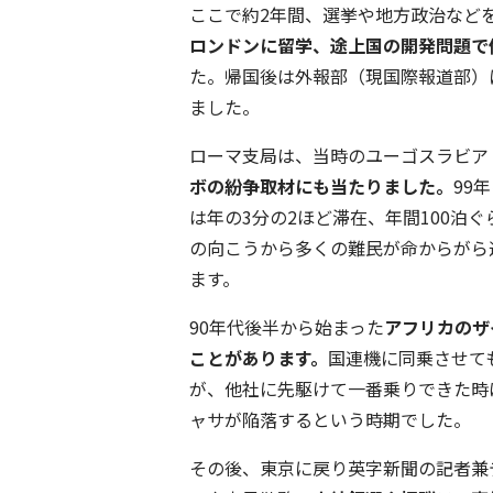
ここで約2年間、選挙や地方政治など
ロンドンに留学、途上国の開発問題で
た。帰国後は外報部（現国際報道部）
ました。
ローマ支局は、当時のユーゴスラビア
ボの紛争取材にも当たりました。
99
は年の3分の2ほど滞在、年間100泊
の向こうから多くの難民が命からがら
ます。
90年代後半から始まった
アフリカのザ
ことがあります。
国連機に同乗させて
が、他社に先駆けて一番乗りできた時
ャサが陥落するという時期でした。
その後、東京に戻り英字新聞の記者兼デ