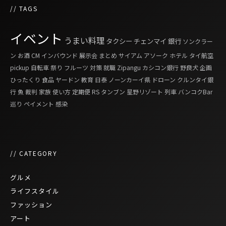
// TAGS
イベント
うまい料理
タクシー
チェンマイ
銀行
ソンクラー
ン
お酒
CM
インバウンド
展示会
まとめ
サイアム
アソーク
ホテル
タイ航空
pickup
自転車
祭り
フルーツ
対策
就職
Zipangu
カシコン銀行
野良犬
企画
ひったくり
食品
ヤードン
教育
日泰
ノーンカーイ県
ドローン
クルンタイ銀
行
魚
裁判
家族
使い方
定期便
RS
タンブン
星野リゾート
列車
バンコクBar
巡り
ペイメント
感染
// CATEGORY
グルメ
ライフスタイル
ファッション
アート