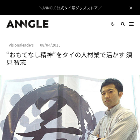
＼ANNGLE公式タイ語グッズストア／
Visionaleaders
·
08/04/2015
“おもてなし精神”をタイの人材業で活かす 須
見 智志