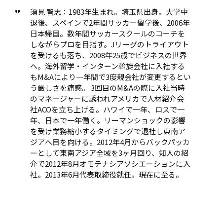
須見 智志：1983年生まれ。埼玉県出身。大学中
退後、スペインで2年間サッカー留学後、2006年
日本帰国。数年間サッカースクールのコーチを
しながらプロを目指す。Jリーグのトライアウト
を受けるも落ち、2008年25歳でビジネスの世界
へ。海外留学・インターン斡旋会社に入社する
もM&Aにより一年間で3度親会社が変更するとい
う厳しさを痛感。 3回目のM&Aの際に入社当時
のマネージャーに誘われアメリカで人材紹介会
社ACOを立ち上げる。ハワイで一年、ロスで一
年、日本で一年働く。リーマンショックの影響
を受け業務縮小するタイミングで退社し東南ア
ジアへ目を向ける。2012年4月からバックパッカ
ーとして東南アジア全域を3ヶ月回り、知人の紹
介で2012年8月オモテナシアソシエーションに入
社。2013年6月代表取締役就任。現在に至る。