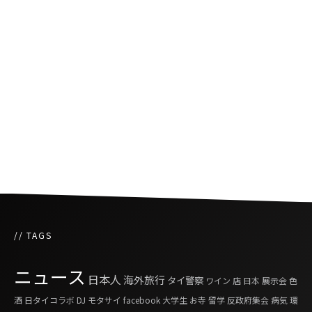
大麻使用の規制を強化
タイ保健相、政府が新型コロナの治療費を負担
しない考えを主張
タイの警察官が家で大麻を育てていた女性を逮
捕し懲戒処分に
// TAGS
ニュース
日本人
海外旅行
タイ警察
ワイン
店
日本
展示会
色
酒
日タイコラボ
DJ
モタサイ
facebook
大学生
お寺
留学
反政府集会
病気
環