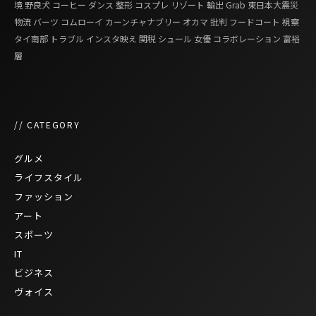
境
野良犬
コーヒー
ダンス
整形
コスプレ
リゾート
輸出
Grab
東日本大震災
物流
バーツ
コムローイ
カーンチャナブリー
オカマ
批判
フードコート
視察
タイ南部
トラブル
インスタ映え
関税
シュール
女優
コラボレーション
富裕
層
// CATEGORY
グルメ
ライフスタイル
ファッション
アート
スポーツ
IT
ビジネス
ヴォイス