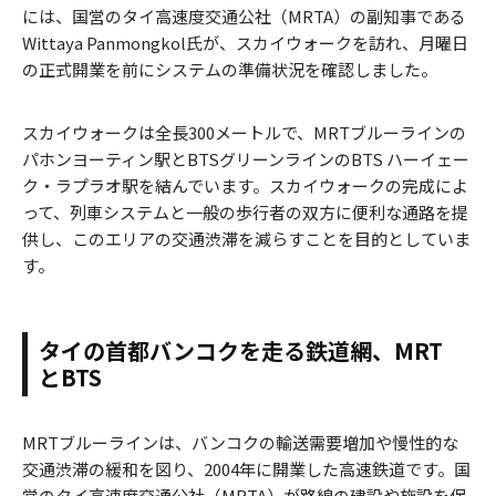
には、国営のタイ高速度交通公社（MRTA）の副知事である
Wittaya Panmongkol氏が、スカイウォークを訪れ、月曜日
の正式開業を前にシステムの準備状況を確認しました。
スカイウォークは全長300メートルで、MRTブルーラインの
パホンヨーティン駅とBTSグリーンラインのBTS ハーイェー
ク・ラプラオ駅を結んでいます。スカイウォークの完成によ
って、列車システムと一般の歩行者の双方に便利な通路を提
供し、このエリアの交通渋滞を減らすことを目的としていま
す。
タイの首都バンコクを走る鉄道網、MRT
とBTS
MRTブルーラインは、バンコクの輸送需要増加や慢性的な
交通渋滞の緩和を図り、2004年に開業した高速鉄道です。国
営のタイ高速度交通公社（MRTA）が路線の建設や施設を保