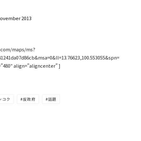
 November 2013
e.com/maps/ms?
41241da07d86cb&msa=0&ll=13.76623,100.553055&spn=
”480″ align=”aligncenter” ]
ンコク
反政府
話題