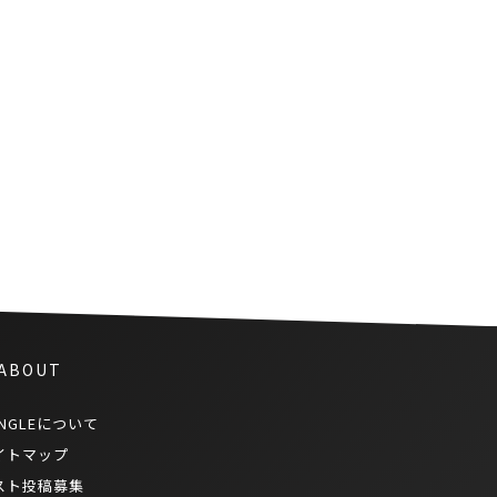
タイの有名大学が学生の抗議活
動のために３日間の臨時休校を
発表
 ABOUT
NGLEについて
イトマップ
スト投稿募集