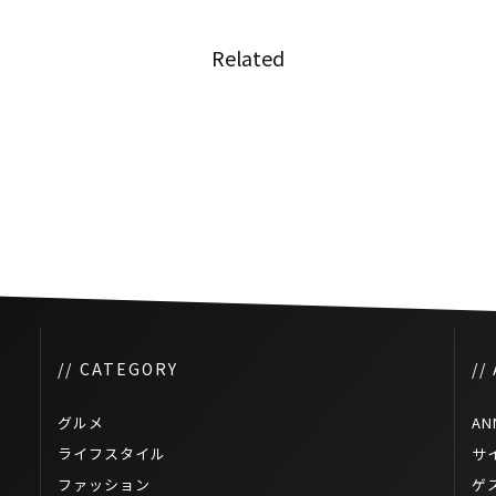
Related
別議会
タイ王国としてのプライドをか
けた次世代のデモ
// CATEGORY
//
グルメ
AN
ライフスタイル
サ
ファッション
ゲ