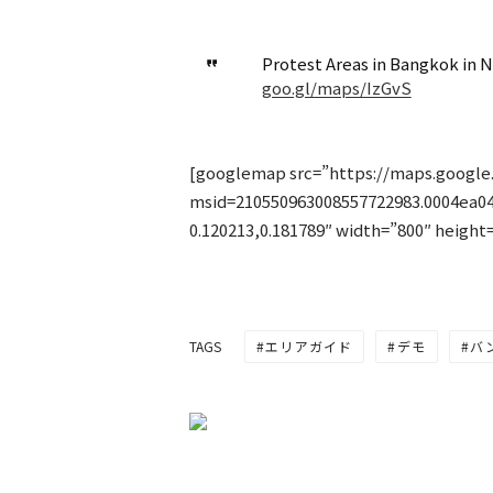
Protest Areas in Bangkok in
goo.gl/maps/IzGvS
[googlemap src=”https://maps.googl
msid=210550963008557722983.0004ea0
0.120213,0.181789″ width=”800″ height=
エリアガイド
デモ
バ
TAGS