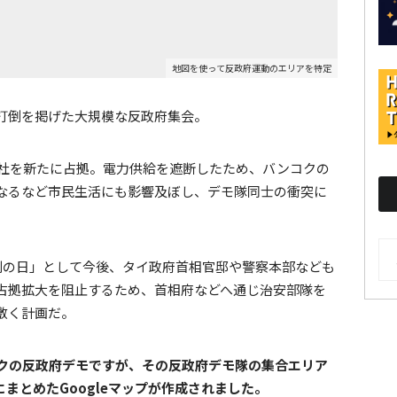
地図を使って反政府運動のエリアを特定
打倒を掲げた大規模な反政府集会。
２社を新たに占拠。電力供給を遮断したため、バンコクの
なるなど市民生活にも影響及ぼし、デモ隊同士の衝突に
AR
勝利の日」として今後、タイ政府首相官邸や警察本部なども
占拠拡大を阻止するため、首相府などへ通じ治安部隊を
敷く計画だ。
クの反政府デモですが、その反政府デモ隊の集合エリア
まとめたGoogleマップが作成されました。