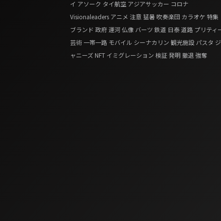
イ
アソーク
タイ航空
アジアサッカー
コロナ
Visionaleaders
アニメ
注意
猛暑
吹奏楽団
カラオケ
特集
ブランド
政府
運河
仏像
バーツ
鉄道
日泰
道路
プリティ
芸術
一帯一路
モバイル
シーナカリン
観光施設
パスタ
ジ
ャニーズ
NFT
イミグレーション
検証
発明
撤退
強奪