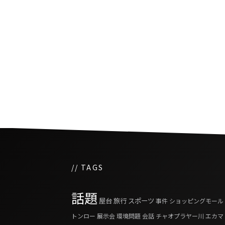
反政府デモに対応した特
開催の要請
// TAGS
話題
屋台
旅行
スポーツ
事件
ショッピングモール
トンロー
展示会
環境問題
会話
チャオプラヤー川
エカマ