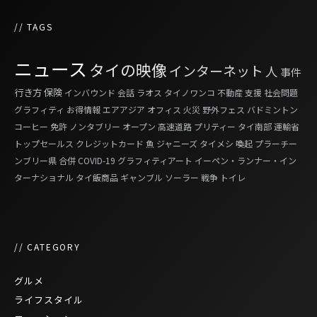
// TAGS
ニュース
タイの映像
インターネット
人
事件
行き方
保険
インバウンド
会話
ラオス
タイノワンコ
不動産
支援
社会問題
グラフィティ
お得情報
エアアジア
オフィス
火災
野外フェス
バドミントン
コーヒー
免許
ノンタブリー
オープン
高速道路
プリティー
タイ南部
運輸省
トップセールス
クレジットカード
魚
ジャニーズ
タイメシ
喚起
プラーチー
ンブリー県
合併
COVID-19
グラフィティアート
イーペン・ランナー・イン
ターナショナル
タイ飯商品
ギャンブル
ソーラー
戦争
トイレ
// CATEGORY
グルメ
ライフスタイル