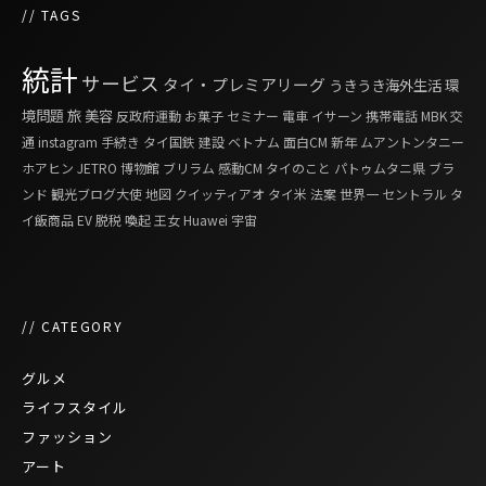
// TAGS
統計
サービス
タイ・プレミアリーグ
うきうき海外生活
環
境問題
旅
美容
反政府運動
お菓子
セミナー
電車
イサーン
携帯電話
MBK
交
通
instagram
手続き
タイ国鉄
建設
ベトナム
面白CM
新年
ムアントンタニー
ホアヒン
JETRO
博物館
ブリラム
感動CM
タイのこと
パトゥムタニ県
ブラ
ンド
観光ブログ大使
地図
クイッティアオ
タイ米
法案
世界一
セントラル
タ
イ飯商品
EV
脱税
喚起
王女
Huawei
宇宙
// CATEGORY
グルメ
ライフスタイル
ファッション
アート