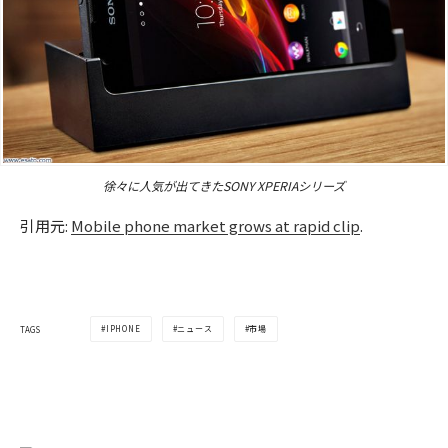
徐々に人気が出てきたSONY XPERIAシリーズ
引用元:
Mobile phone market grows at rapid clip
.
IPHONE
ニュース
市場
TAGS