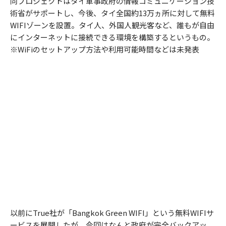
同プロジェクトはタイ軍事政府の情報コミュニケーション技
術省がサポートし、今後、タイ全国約13万ヵ所に対して無料
WIFIゾーンを設置。タイ人、外国人観光客など、誰もが自由
にインターネットに接続できる環境を構築するというもの。
※WiFiのセットアップ方法や利用可能時間などは未発表
以前にTrue社が「Bangkok Green WIFI」という無料WIFIサ
ービスを展開したが、今回はなんと政府が完全バックアッ