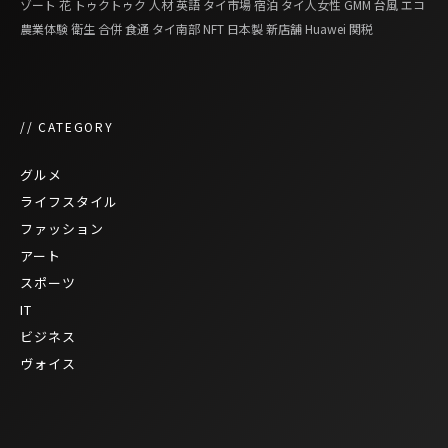
ゾート
花
トゥクトゥク
人材
英語
タイ市場
宿泊
タイ人女性
GMM
台風
エコ
農業体験
衛生
合併
食通
タイ南部
NFT
日本製
新店舗
Huawei
関税
// CATEGORY
グルメ
ライフスタイル
ファッション
アート
スポーツ
IT
ビジネス
ヴォイス