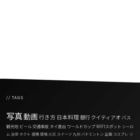
タイのメガバンクがフードデリバリー事業に参
入
バンコクの都心で5Gサービス開始
// TAGS
写真
動画
行き方
日本料理
銀行
クイティアオ
バス
観光地
ビール
交通事故
タイ進出
ワールドカップ
WIFIスポット
シーロ
ム
治安
ホクト
提携
環境
火災
スイーツ
九州
バドミントン
企画
コスプレ
リ