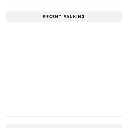
RECENT RANKING
いじめが多い国、1位は日本、2位はタイ
幸福のためにタイの消費行動が活発化
バンコクの最新の流行 フォトブースとは
タイ旧正月 ソンクラーンに禁止令
【閲覧注意】続タイ反政府デモ 仲間をかば
い手榴弾で自分の足を飛ばしてしまった勇
敢な警官