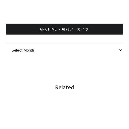
銀行参入でインフラ化するタイのLINE
ARCHIVE - 月別アーカイブ
ARCHIVE - 月別アーカイブ
Related
コロナ禍中のタイサッカー日本人選手の活動