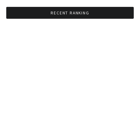
RECENT RANKING
BMAが新年のイベントに向けてルールを発行
タイ観光庁が経済促進に向けインフルエンサー
と連携
Googleタイ検索ワードTOP10を発表 第1位は
コロナ補助金政策
「ジョッドフェア」 ナイトバザールがオープン