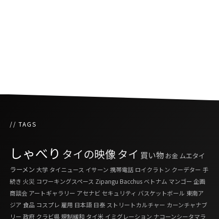
『タイリーグ歴代アジア人選手ベストイレブン
に6名の日本人選手が選出』
コロナウイルスに揺れるタイと世界のサッカー
界
// TAGS
しゃべり
タイの映像
タイ
買い物
お金
ムエタイ
ラーメン
大学
タイニュース
イサーン
携帯電話
ロイクラトン
クーデター
手
続き
火災
コワーキングスペース
Zipangu
Bacchus
ベトナム
マンゴー
企画
商談会
アートギャラリー
アセナビ
セキュリティ
バスケットボール
東南ア
ジア
食品
コスプレ
雇用
日本語
日泰
ストリートカルチャー
カーンチャナブ
リー
政府
クラビ県
規制緩和
タイ米
イミグレーション
ナコーンシータマラ