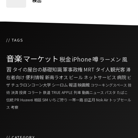
検出
// TAGS
音楽
マーケット
税金
iPhone
噂
ラーメン
風
習
タイの屋台の基礎知識
軍事政権
MRT
タイ人観光客
滞
在者向け
便利情報
新南ラオス
ビール
ネットサービス
病院
ビ
ザ
チュラロンコーン大学
シーロム
報道
映画館
コワーキングスペース
技
術
決済
投資
コラート
鉄道
TRUE
APPLE
列車
動画ニュース
パスタ
たばこ
伝統
PR
Huawei
相談
SIM
いちご狩り
一帯一路
旧正月
Nok Air
トップセール
ス
考察
// CATEGORY