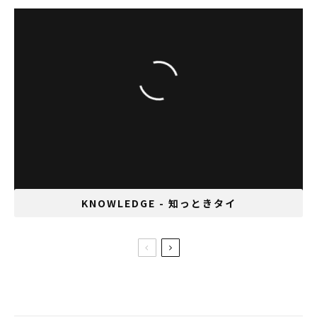
タイのシンセポップバンドTELEx TELEXs来
日直前インタビュー
KNOWLEDGE - 知っときタイ
セブンもローソンに対抗？屋台メニューの
テスト販売を開始