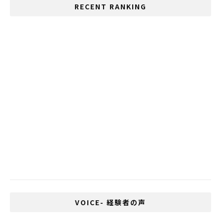
RECENT RANKING
いじめが多い国、1位は日本、2位はタイ
タイ発のマンゴージュース専門店が日本上
陸
タイ国際航空のパンドラの箱
XXLも着れないタイ人の肥満男が運悪く軍
隊に入った結果・・・
バンコクの元祖秋葉原！パンティップ・プ
ラザが改修工事を発表
VOICE- 経験者の声