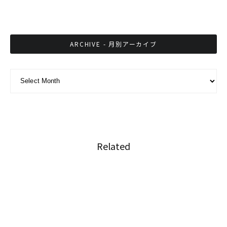
パ）」の桑拿で王様気分
ARCHIVE - 月別アーカイブ
ARCHIVE - 月別アーカイブ
Related
酒の肴調達釣行 タイ シーチャン島編
タイでの釣りはとりあえずここへ行け！