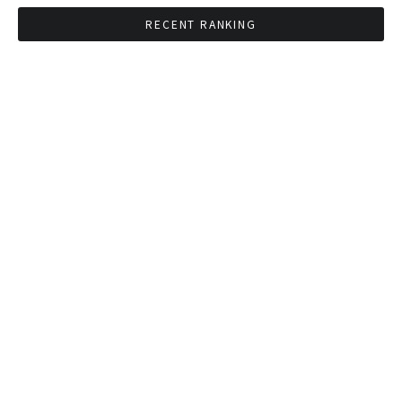
RECENT RANKING
BMAが新年のイベントに向けてルールを発行
タイ観光庁が経済促進に向けインフルエンサー
と連携
Googleタイ検索ワードTOP10を発表 第1位は
コロナ補助金政策
「ジョッドフェア」 ナイトバザールがオープン