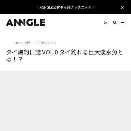
＼ANNGLE公式タイ語グッズストア／
smokey氏
·
03/09/2016
タイ爆釣日誌 VOL.0 タイ釣れる巨大淡水魚と
は！？