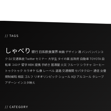
「PILOT 111」
// TAGS
しゃべり
銀行
日系飲食業界
映画
デザイン
酒
バンバンバンコ
ク
DJ
交通事故
Twitter
セミナー
大学生
タイの薬
反政府
自動車
TOYOTA
自
転車
コロナ
留学
MBK
提携
手続き
居酒屋
火災
フルーツ
シラチャ
コーヒー
トゥクトゥク
カラオケ
仏像
レーベル
道路
交通機関
セパタクロー
通信
女優
規制緩和
相談
ゴルフ
リオオリンピック
シュール
AQI
アルコール
タレーブ
アデーン
インスタ映え
// CATEGORY