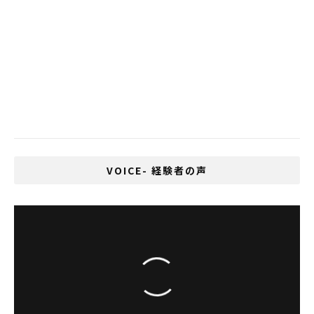
観光開発のために外国人観光客に新たな政
策を発表
MRTブルーラインとバンコクとBTSグリー
ンラインを結ぶスカイウォークがオープン
タイで医療大麻の栽培が承認
VOICE- 経験者の声
「日本」住んだことがないから持てる愛国心
大倉尚己インタビュー