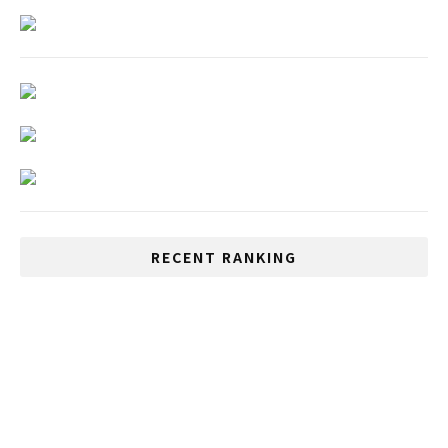
RECENT RANKING
いじめが多い国、1位は日本、2位はタイ
持続可能な不動産開発で環境に配慮した利
益をもたらすことが可能に