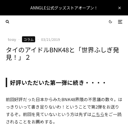
ANNGLE公式グッズストアオープン！
tossy
·
コラム
·
03/21/2019
タイのアイドルBNK48と「世界ふしぎ発
見！」２
BNK48 不思議発見!2
好評いただいた第一弾に続き・・・・
前回好評だった日本からみたBNK48界隈の不思議の数々。は
っきりいって書き足りないわ！ということで第2弾をお送り
するぞ。前回を見ていないという方は先ずは
こちら
をご一読
されることをお薦めする。