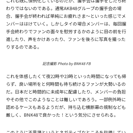
これも既に慣例化しているのだが、握手会は握手をしたら終
わりではないのである。通常AKB48グループの握手会の場
合、握手会が終われば単純にお疲れさま～といった感じでメ
ンバーははけていく。しかしタイの場合メンバーは、毎回握
手会終わりでファンの面々を慰労するかのように目の前を行
進したり、声をかけあったり、ファンを後ろに写真を撮った
りするのである。
記念撮影 Photo by BNK48 FB
これを体感したくて夜22時や23時といった時間になっても帰
らず、良い場所をと何時間も待ち続けるファンが大勢いるの
だ。日本だと時間的に未成年に配慮したり、メンバーの負担
やその他でこのようなことは難しいであろう。一部例外時に
認めるケースもあるようだが、持ち込む横断幕の規制なども
厳しく、BNK48で良かった！という気分にさせられる。
このように不思議というとネガティブなところを指摘してい