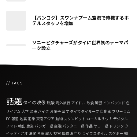
【バンコク】スワンナプーム空港で待機するホ
テルスタッフを増加
ソニーピクチャーズがタイに世界初のテーマパ
ーク設立
// TAGS
話題
タイの映像
風景
海外旅行
アイドル
飲食
風習
インバウンド
色
サイアム
大学
渋滞
バイク
お菓子
留学
タイでタイループ
自動車
ブリーラム
FC
報道
地震
雨季
東南アジア
動物
スクンビット
ローカルサウナ
デジタル
ノマド
輸出
農業
パンガー県
金融
パッタニー県
作品
ヤラー県
ドリンク
ク
イッティアオ
法案
考察
輸入
視察
優勝
お守り
ライフスタイル
スケボー
知